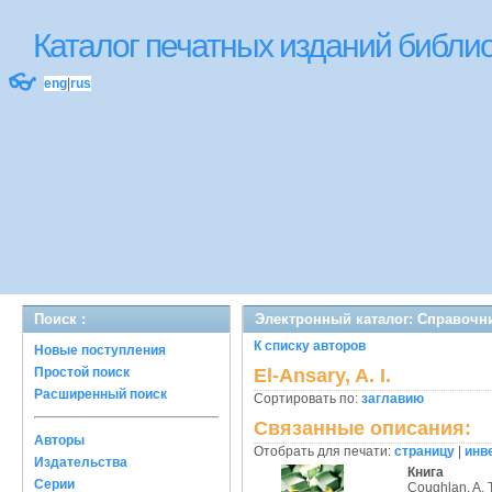
Каталог печатных изданий библ
👓
eng
|
rus
Поиск :
Электронный каталог: Справочн
К списку авторов
Новые поступления
Простой поиск
El-Ansary, A. I.
Расширенный поиск
Сортировать по:
заглавию
Связанные описания:
Авторы
Отобрать для печати:
страницу
|
инв
Издательства
Книга
Серии
Coughlan, A. T