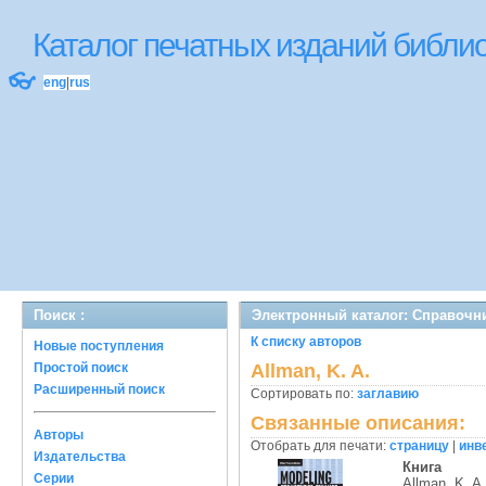
Каталог печатных изданий библ
👓
eng
|
rus
Поиск :
Электронный каталог: Справочн
К списку авторов
Новые поступления
Простой поиск
Allman, K. A.
Расширенный поиск
Сортировать по:
заглавию
Связанные описания:
Авторы
Отобрать для печати:
страницу
|
инв
Издательства
Книга
Серии
Allman, K. A.