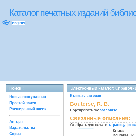
Каталог печатных изданий библ
👓
eng
|
rus
Поиск :
Электронный каталог: Справочн
К списку авторов
Новые поступления
Простой поиск
Bouterse, R. B.
Расширенный поиск
Сортировать по:
заглавию
Связанные описания:
Авторы
Отобрать для печати:
страницу
|
инв
Издательства
Книга
Серии
Bouterse, R.