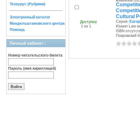
Competit
Тезаурус (Рубрики)
Competiti
Cultural P
Электронный каталог
Серия:
Euro
Доступно
Мандельштамовского центра
1 из 1
Kluwer Law an
Помощь
ISBN отсутст
Покровский б-р
Личный кабинет :
Номер читательского билета
Пароль (имя кириллицей)