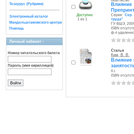
Влияние 
Тезаурус (Рубрики)
Препринт
Доступно
Серия:
Сер.
Электронный каталог
1 из 1
труда"
Мандельштамовского центра
ГУ-ВШЭ, 2009
ISBN отсутст
Помощь
ф-л удаленное
Личный кабинет :
Статья
Номер читательского билета
Ким, В. В.
Влияние 
занятост
Пароль (имя кириллицей)
б.г.
ISBN отсутст