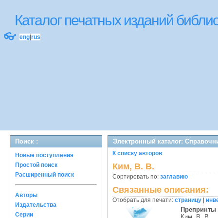
Каталог печатных изданий библ
👓
eng
|
rus
Поиск :
Электронный каталог: Справочн
К списку авторов
Новые поступления
Простой поиск
Ким, В. В.
Расширенный поиск
Сортировать по:
заглавию
Связанные описания:
Авторы
Отобрать для печати:
страницу
|
инв
Издательства
Препринты
Серии
Ким, В. В.