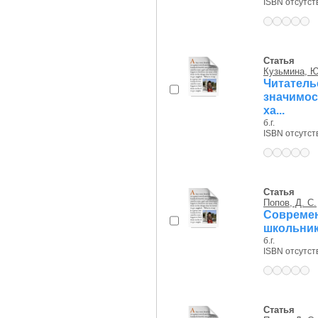
ISBN отсутст
Статья
Кузьмина, Ю
Читатель
значимо
ха...
б.г.
ISBN отсутст
Статья
Попов, Д. С.
Соврем
школьник
б.г.
ISBN отсутст
Статья