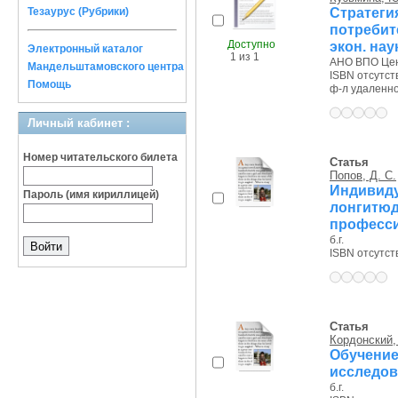
Стратег
Тезаурус (Рубрики)
потребите
Доступно
экон. наук
Электронный каталог
1 из 1
АНО ВПО Цент
Мандельштамовского центра
ISBN отсутст
Помощь
ф-л удаленное
Личный кабинет :
Номер читательского билета
Статья
Попов, Д. С.
Индивид
Пароль (имя кириллицей)
лонгитю
професси
б.г.
ISBN отсутст
Статья
Кордонский, 
Обуче
исследов
б.г.