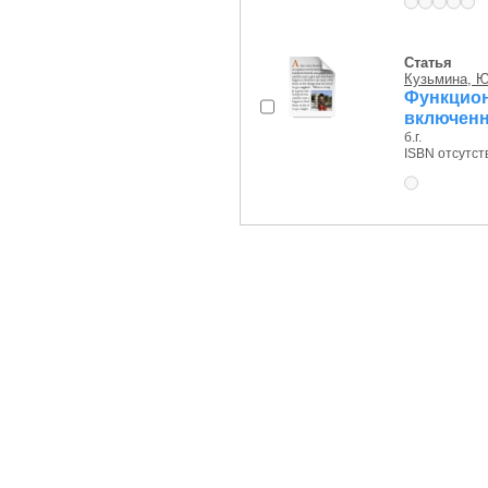
Статья
Кузьмина, Ю
Функци
включенн
б.г.
ISBN отсутст