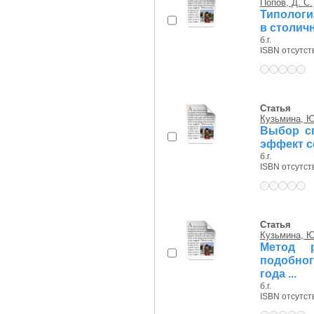
Попов, Д. С.
Типологи
в столич
б.г.
ISBN отсутст
Статья
Кузьмина, Ю
Выбор сп
эффект с
б.г.
ISBN отсутст
Статья
Кузьмина, Ю
Метод 
подобног
года ...
б.г.
ISBN отсутст