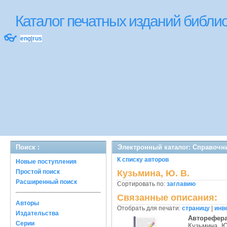
Каталог печатных изданий библ
👓
eng
|
rus
Поиск :
Электронный каталог: Справочн
К списку авторов
Новые поступления
Простой поиск
Кузьмина, Ю. В.
Расширенный поиск
Сортировать по:
заглавию
Связанные описания:
Авторы
Отобрать для печати:
страницу
|
инв
Издательства
Авторефер
Серии
Кузьмина, Ю