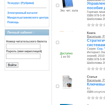
Управлен
Тезаурус (Рубрики)
пособие 
Экз. чит. зала
Горячая лини
Электронный каталог
ISBN 978-5-9
Мандельштамовского центра
Шаболовка 28/
Помощь
Личный кабинет :
Книга
Васильев, Р.
Стратег
Номер читательского билета
системам
Серия:
Сер.
Пароль (имя кириллицей)
Интернет-Ун
Доступно
знаний, 2010 
1 из 50
ISBN 978-5-9
Шаболовка 28/
Статья
Васильев, Р.
Ключевые
б.г.
ISBN отсутст