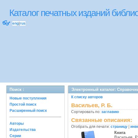
Каталог печатных изданий библ
👓
eng
|
rus
Поиск :
Электронный каталог: Справочн
К списку авторов
Новые поступления
Простой поиск
Васильев, Р. Б.
Расширенный поиск
Сортировать по:
заглавию
Связанные описания:
Авторы
Отобрать для печати:
страницу
|
инв
Издательства
Книга
Серии
Васильев, Р.