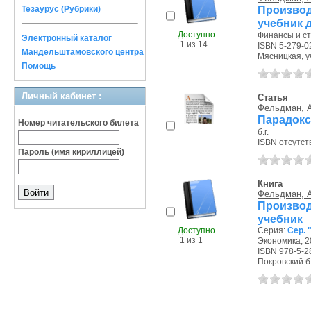
Произво
Тезаурус (Рубрики)
учебник 
Доступно
Финансы и ста
Электронный каталог
1 из 14
ISBN 5-279-0
Мандельштамовского центра
Мясницкая, уч
Помощь
Личный кабинет :
Статья
Фельдман, А
Парадокс
Номер читательского билета
б.г.
ISBN отсутст
Пароль (имя кириллицей)
Книга
Фельдман, А
Произво
учебник
Доступно
Серия:
Сер. 
1 из 1
Экономика, 20
ISBN 978-5-2
Покровский б-р