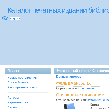
Каталог печатных изданий библ
👓
eng
|
rus
Поиск :
Электронный каталог: Справочн
К списку авторов
Новые поступления
Простой поиск
Фельдман, А. Б.
Расширенный поиск
Сортировать по:
заглавию
Связанные описания:
Авторы
Отобрать для печати:
страницу
|
инв
Издательства
Книга
Серии
Фельдман, А