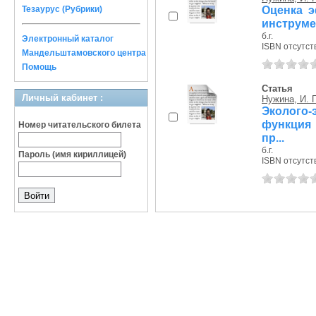
Оценка э
Тезаурус (Рубрики)
инструме
б.г.
Электронный каталог
ISBN отсутст
Мандельштамовского центра
Помощь
Статья
Личный кабинет :
Нужина, И. 
Эколого
функция 
Номер читательского билета
пр...
б.г.
Пароль (имя кириллицей)
ISBN отсутст