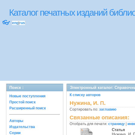
Каталог печатных изданий библ
👓
eng
|
rus
Поиск :
Электронный каталог: Справочн
К списку авторов
Новые поступления
Простой поиск
Нужина, И. П.
Расширенный поиск
Сортировать по:
заглавию
Связанные описания:
Авторы
Отобрать для печати:
страницу
|
инв
Издательства
Статья
Серии
Нужина, И. 