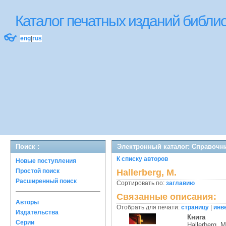
Каталог печатных изданий библ
👓
eng
|
rus
Поиск :
Электронный каталог: Справочн
К списку авторов
Новые поступления
Простой поиск
Hallerberg, M.
Расширенный поиск
Сортировать по:
заглавию
Связанные описания:
Авторы
Отобрать для печати:
страницу
|
инв
Издательства
Книга
Серии
Hallerberg, M