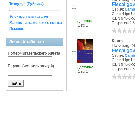
Fiscal go
Тезаурус (Рубрики)
Серия:
Cambr
Cambridge Uni
Электронный каталог
ISBN 978-0-5
Доступно
Мандельштамовского центра
Покровский б-р
1 из 1
Помощь
Книга
Личный кабинет :
Hallerberg, M
Fiscal go
Номер читательского билета
Серия:
Cambr
Cambridge Uni
ISBN 978-0-5
Пароль (имя кириллицей)
Доступно
Покровский б-р
1 из 1