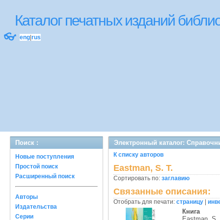
Каталог печатных изданий библ
👓
eng
|
rus
Поиск :
Электронный каталог: Справочн
К списку авторов
Новые поступления
Простой поиск
Eastman, S. T.
Расширенный поиск
Сортировать по:
заглавию
Связанные описания:
Авторы
Отобрать для печати:
страницу
|
инв
Издательства
Книга
Серии
Eastman, S. 