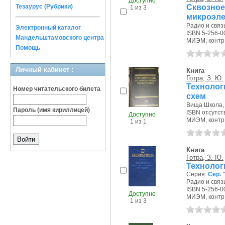
Доступно
Сквозно
Тезаурус (Рубрики)
1 из 3
микроэле
Радио и связь
Электронный каталог
ISBN 5-256-0
Мандельштамовского центра
МИЭМ, контр.э
Помощь
Личный кабинет :
Книга
Готра, З. Ю.
Техноло
Номер читательского билета
схем
Вища Школа, 
Пароль (имя кириллицей)
ISBN отсутст
Доступно
МИЭМ, контр.э
1 из 1
Книга
Готра, З. Ю.
Технолог
Серия:
Сер. 
Радио и связь
ISBN 5-256-0
Доступно
МИЭМ, контр.э
1 из 3