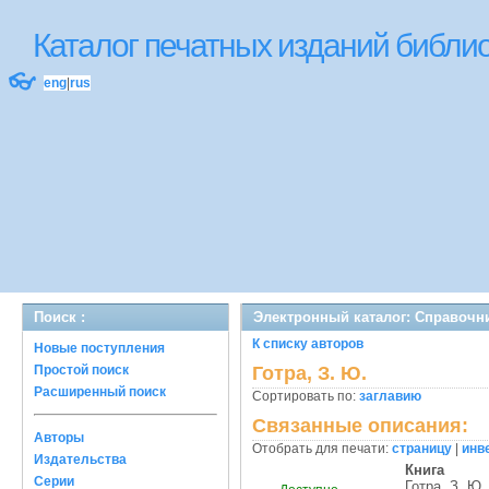
Каталог печатных изданий библ
👓
eng
|
rus
Поиск :
Электронный каталог: Справочн
К списку авторов
Новые поступления
Простой поиск
Готра, З. Ю.
Расширенный поиск
Сортировать по:
заглавию
Связанные описания:
Авторы
Отобрать для печати:
страницу
|
инв
Издательства
Книга
Серии
Готра, З. Ю.