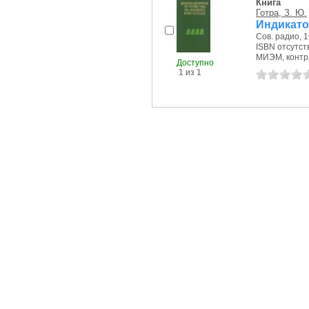
Книга
Готра, З. Ю.
Индикато
Сов. радио, 1
ISBN отсутст
МИЭМ, контр.э
Доступно
1 из 1