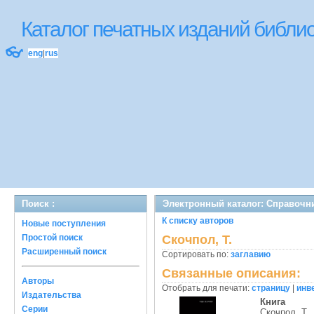
Каталог печатных изданий библ
👓
eng
|
rus
Поиск :
Электронный каталог: Справочн
К списку авторов
Новые поступления
Простой поиск
Скочпол, Т.
Расширенный поиск
Сортировать по:
заглавию
Связанные описания:
Авторы
Отобрать для печати:
страницу
|
инв
Издательства
Книга
Серии
Скочпол, Т.