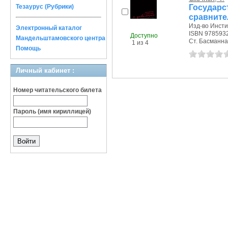
Госуд
Тезаурус (Рубрики)
сравните
Изд-во Инсти
Электронный каталог
ISBN 978593
Доступно
Мандельштамовского центра
Ст. Басманная 
1 из 4
Помощь
Личный кабинет :
Номер читательского билета
Пароль (имя кириллицей)