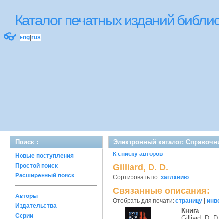
Каталог печатных изданий библ
👓
eng
|
rus
Поиск :
Электронный каталог: Справочн
К списку авторов
Новые поступления
Простой поиск
Gilliard, D. D.
Расширенный поиск
Сортировать по:
заглавию
Связанные описания:
Авторы
Отобрать для печати:
страницу
|
инв
Издательства
Книга
Серии
Gilliard, D. D