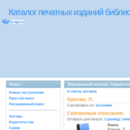
Каталог печатных изданий библ
👓
eng
|
rus
Поиск :
Электронный каталог: Справочн
К списку авторов
Новые поступления
Простой поиск
Крехан, Л.
Расширенный поиск
Сортировать по:
заглавию
Связанные описания:
Авторы
Отобрать для печати:
страницу
|
инв
Издательства
Книга
Серии
Крехан, Л.