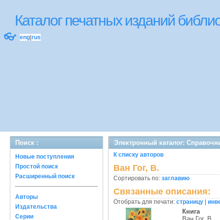
Каталог печатных изданий библ
👓
eng
|
rus
Поиск :
Электронный каталог: Справочн
К списку авторов
Новые поступления
Простой поиск
Ван Гог, В.
Расширенный поиск
Сортировать по:
заглавию
Связанные описания:
Авторы
Отобрать для печати:
страницу
|
инв
Издательства
Книга
Серии
Ван Гог, В.