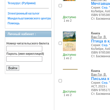
Мечтавший
Тезаурус (Рубрики)
Серия:
Сер. 
КоЛибри, Азбу
Электронный каталог
ISBN 978538
Доступно
Мандельштамовского центра
Ст. Басманная
1 из 2
Помощь
Книга
Личный кабинет :
Ван Гог, В.
Птица в к
Номер читательского билета
Серия:
Сер. 
КоЛибри, Азбу
ISBN 978538
Пароль (имя кириллицей)
Доступно
Ст. Басманная
1 из 2
Книга
Ван Гог, В.
Письма к
Серия:
Сер. 
АСТ, 2023 г.
ISBN 978517
Доступно
Ст. Басманная
1 из 2