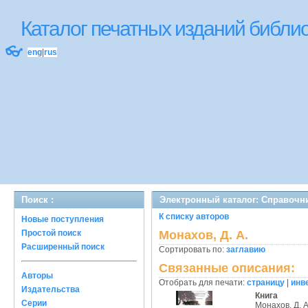
Каталог печатных изданий библ
👓
eng
|
rus
Поиск :
Электронный каталог: Справочн
К списку авторов
Новые поступления
Простой поиск
Монахов, Д. А.
Расширенный поиск
Сортировать по:
заглавию
Связанные описания:
Авторы
Отобрать для печати:
страницу
|
инв
Издательства
Книга
Серии
Монахов, Д. А