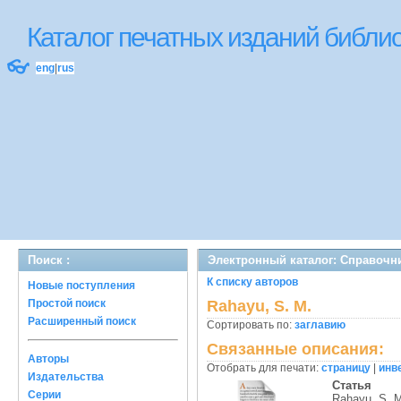
Каталог печатных изданий библ
👓
eng
|
rus
Поиск :
Электронный каталог: Справочн
К списку авторов
Новые поступления
Простой поиск
Rahayu, S. M.
Расширенный поиск
Сортировать по:
заглавию
Связанные описания:
Авторы
Отобрать для печати:
страницу
|
инв
Издательства
Статья
Серии
Rahayu, S. 