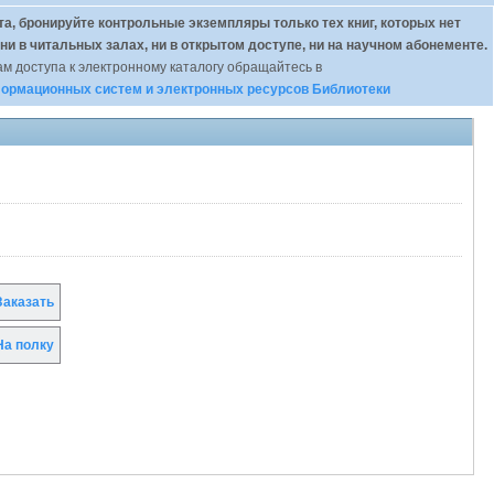
а, бронируйте контрольные экземпляры только тех книг, которых нет
 ни в читальных залах, ни в открытом доступе, ни на научном абонементе.
м доступа к электронному каталогу обращайтесь в
ормационных систем и электронных ресурсов Библиотеки
аказать
а полку