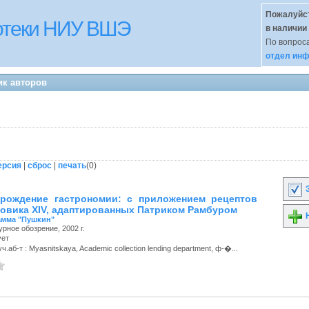
Пожалуйст
иотеки НИУ ВШЭ
в наличии
По вопроса
отдел инф
ик авторов
ерсия
|
сброс
|
печать
(
0
)
З
рождение гастрономии: с приложением рецептов
овика XIV, адаптированных Патриком Рамбуром
Н
амма "Пушкин"
рное обозрение, 2002 г.
ует
.аб-т : Myasnitskaya, Academic collection lending department, ф-�...