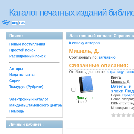
Каталог печатных изданий библ
👓
eng
|
rus
Поиск :
Электронный каталог: Справочн
К списку авторов
Новые поступления
Простой поиск
Мишель, Д.
Расширенный поиск
Сортировать по:
заглавию
Связанные описания:
Авторы
Отобрать для печати:
страницу
|
инв
Издательства
Книга
Серии
Мишель, Д.
Ватель и 
Тезаурус (Рубрики)
эпохи Люд
Серия:
Прогр
Доступно
Электронный каталог
Новое литерату
1 из 2
ISBN отсутств
Мандельштамовского центра
Мясницкая, науч
Помощь
Личный кабинет :