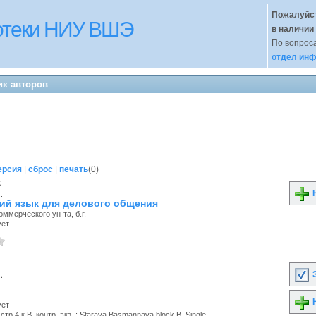
Пожалуйст
иотеки НИУ ВШЭ
в наличии
По вопроса
отдел инф
ик авторов
ерсия
|
сброс
|
печать
(
0
)
к
.
Н
ий язык для делового общения
оммерческого ун-та, б.г.
ует
.
З
Н
ует
тр.4 к.В, контр. экз. : Staraya Basmannaya block B, Single...