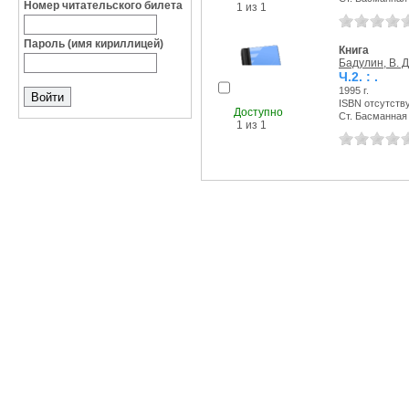
Номер читательского билета
1 из 1
Пароль (имя кириллицей)
Книга
Бадулин, В. Д
Ч.2. : .
1995 г.
ISBN отсутств
Доступно
Ст. Басманная с
1 из 1