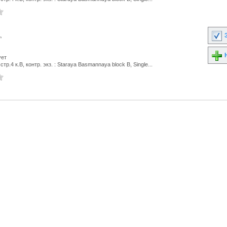
.
З
Н
ует
тр.4 к.В, контр. экз. : Staraya Basmannaya block B, Single...