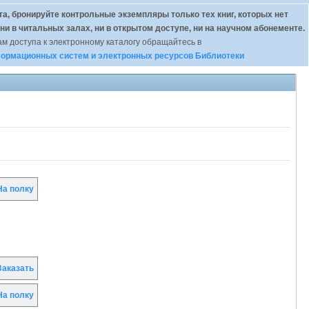
а, бронируйте контрольные экземпляры только тех книг, которых нет
 ни в читальных залах, ни в открытом доступе, ни на научном абонементе.
м доступа к электронному каталогу обращайтесь в
ормационных систем и электронных ресурсов Библиотеки
а полку
аказать
а полку