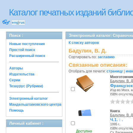
Каталог печатных изданий библ
👓
eng
|
rus
Поиск :
Электронный каталог: Справочн
К списку авторов
Новые поступления
Простой поиск
Бадулин, В. Д.
Расширенный поиск
Сортировать по:
заглавию
Связанные описания:
Авторы
Отобрать для печати:
страницу
|
инв
Издательства
Многотомни
Серии
Бадулин, В. Д
Французск
Тезаурус (Рубрики)
Изд-во Моск. к
ISBN отсутств
Электронный каталог
Мандельштамовского центра
Помощь
Книга
Бадулин, В. Д
Ч.1. : .
Личный кабинет :
1995 г.
ISBN отсутств
Доступно
Ст. Басманная с