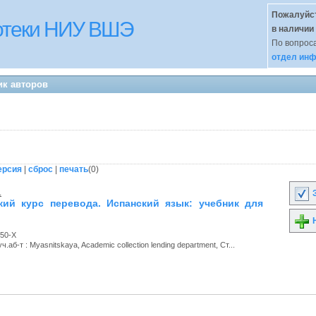
Пожалуйст
иотеки НИУ ВШЭ
в наличии
По вопроса
отдел инф
ик авторов
ерсия
|
сброс
|
печать
(
0
)
.
З
кий курс перевода. Испанский язык: учебник для
Н
150-X
.аб-т : Myasnitskaya, Academic collection lending department, Ст...