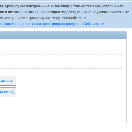
а, бронируйте контрольные экземпляры только тех книг, которых нет
 ни в читальных залах, ни в открытом доступе, ни на научном абонементе.
м доступа к электронному каталогу обращайтесь в
ормационных систем и электронных ресурсов Библиотеки
аказать
а полку