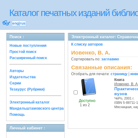
Каталог печатных изданий библ
👓
eng
|
rus
Поиск :
Электронный каталог: Справочн
К списку авторов
Новые поступления
Простой поиск
Иовенко, В. А.
Расширенный поиск
Сортировать по:
заглавию
Связанные описания:
Авторы
Отобрать для печати:
страницу
|
инв
Издательства
Книга
Серии
Иовенко, В. А
Практичес
Тезаурус (Рубрики)
вузов
ЧеРо, 2001 г.
Доступно
Электронный каталог
ISBN 5-88711-
1 из 2
Мясницкая, науч
Мандельштамовского центра
Помощь
Личный кабинет :