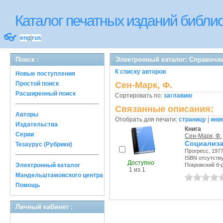
Каталог печатных изданий библ
👓
eng
|
rus
Поиск :
Электронный каталог: Справочн
К списку авторов
Новые поступления
Простой поиск
Сен-Марк, Ф.
Расширенный поиск
Сортировать по:
заглавию
Связанные описания:
Авторы
Отобрать для печати:
страницу
|
инв
Издательства
Книга
Серии
Сен-Марк, Ф.
Социализ
Тезаурус (Рубрики)
Прогресс, 1977 
ISBN отсутств
Доступно
Электронный каталог
Покровский б-р,
1 из 1
Мандельштамовского центра
Помощь
Личный кабинет :