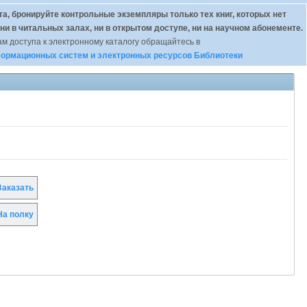
а, бронируйте контрольные экземпляры только тех книг, которых нет
 ни в читальных залах, ни в открытом доступе, ни на научном абонементе.
м доступа к электронному каталогу обращайтесь в
ормационных систем и электронных ресурсов Библиотеки
аказать
а полку