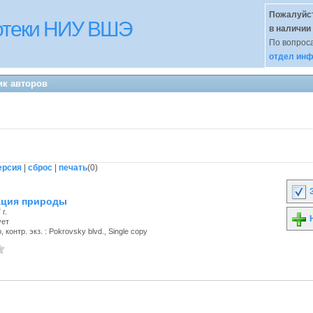
Пожалуйст
иотеки НИУ ВШЭ
в наличии
По вопроса
отдел инф
ик авторов
ерсия
|
сброс
|
печать
(
0
)
З
ация природы
г.
Н
ует
 контр. экз. : Pokrovsky blvd., Single copy