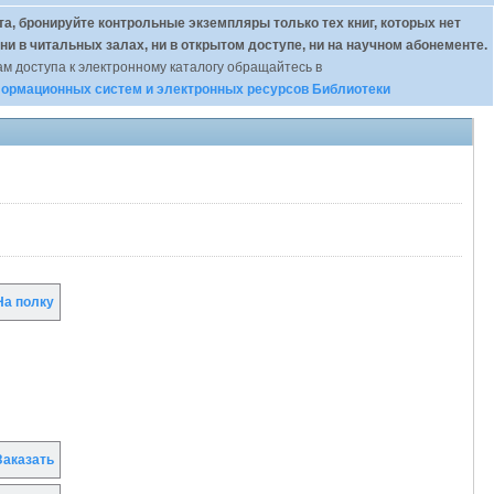
а, бронируйте контрольные экземпляры только тех книг, которых нет
 ни в читальных залах, ни в открытом доступе, ни на научном абонементе.
м доступа к электронному каталогу обращайтесь в
ормационных систем и электронных ресурсов Библиотеки
а полку
аказать