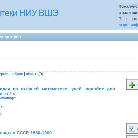
Пожалуйст
иотеки НИУ ВШЭ
в наличии
По вопроса
отдел инф
ик авторов
ерсия
|
сброс
|
печать
(
0
)
к
.
Н
адач по высшей математике: учеб. пособие для
: в 2 ч.
Бакалавр"
ует
.
З
енцы в СССР, 1930-1960