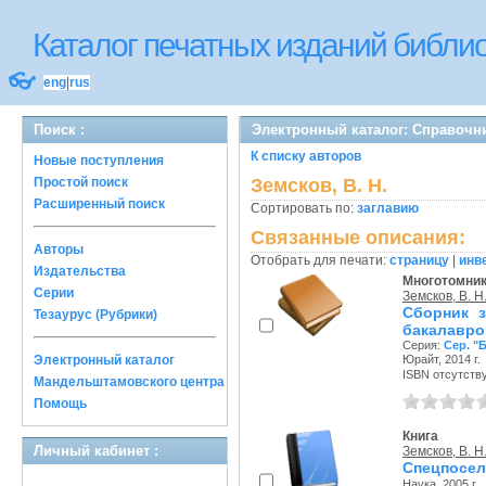
Каталог печатных изданий библ
👓
eng
|
rus
Поиск :
Электронный каталог: Справочн
К списку авторов
Новые поступления
Простой поиск
Земсков, В. Н.
Расширенный поиск
Сортировать по:
заглавию
Связанные описания:
Авторы
Отобрать для печати:
страницу
|
инв
Издательства
Многотомни
Серии
Земсков, В. Н
Сборник з
Тезаурус (Рубрики)
бакалавров
Серия:
Сер. "
Электронный каталог
Юрайт, 2014 г.
ISBN отсутств
Мандельштамовского центра
Помощь
Книга
Личный кабинет :
Земсков, В. Н
Спецпосел
Наука, 2005 г.