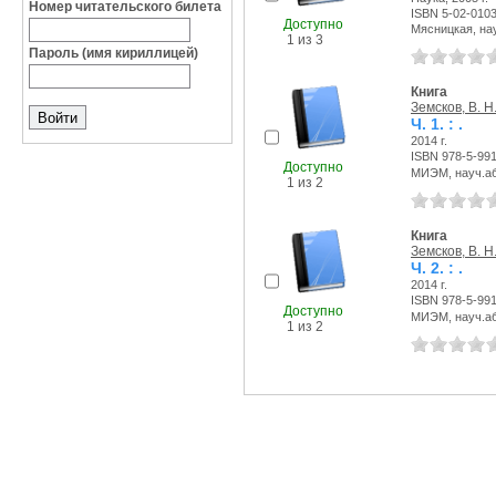
Номер читательского билета
ISBN 5-02-010
Доступно
Мясницкая, науч
1 из 3
Пароль (имя кириллицей)
Книга
Земсков, В. Н
Ч. 1. : .
2014 г.
ISBN 978-5-99
Доступно
МИЭМ, науч.аб-
1 из 2
Книга
Земсков, В. Н
Ч. 2. : .
2014 г.
ISBN 978-5-99
Доступно
МИЭМ, науч.аб-
1 из 2