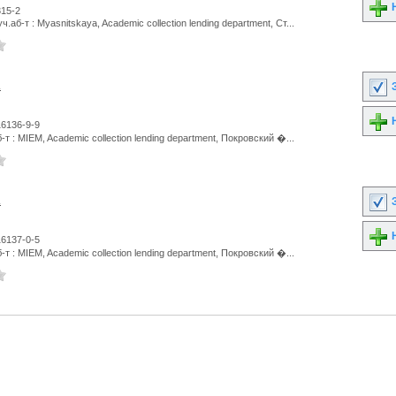
Н
315-2
.аб-т : Myasnitskaya, Academic collection lending department, Ст...
.
З
Н
16136-9-9
т : MIEM, Academic collection lending department, Покровский �...
.
З
Н
16137-0-5
т : MIEM, Academic collection lending department, Покровский �...