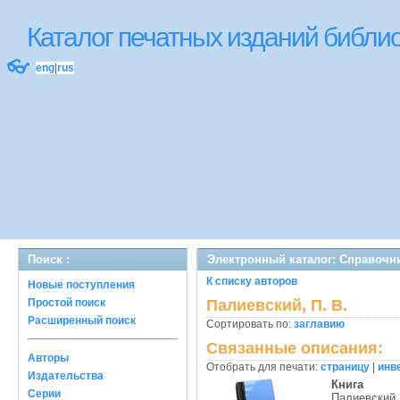
Каталог печатных изданий библ
👓
eng
|
rus
Поиск :
Электронный каталог: Справочн
К списку авторов
Новые поступления
Простой поиск
Палиевский, П. В.
Расширенный поиск
Сортировать по:
заглавию
Связанные описания:
Авторы
Отобрать для печати:
страницу
|
инв
Издательства
Книга
Серии
Палиевский,