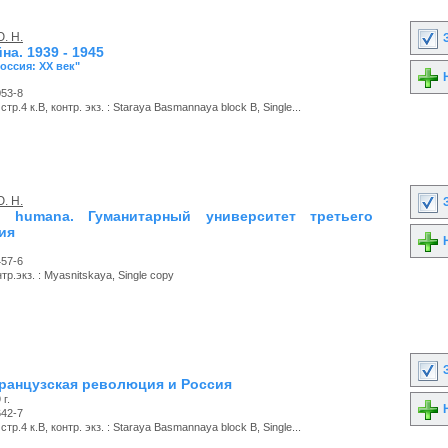
. Н.
З
на. 1939 - 1945
Россия: ХХ век"
Н
053-8
тр.4 к.В, контр. экз. : Staraya Basmannaya block B, Single...
. Н.
З
as humana. Гуманитарный университет третьего
ия
Н
457-6
р.экз. : Myasnitskaya, Single copy
З
ранцузская революция и Россия
г.
Н
642-7
тр.4 к.В, контр. экз. : Staraya Basmannaya block B, Single...