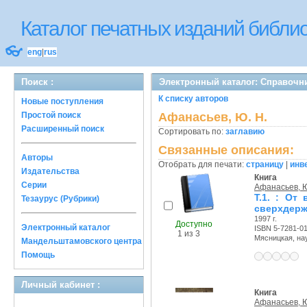
Каталог печатных изданий библ
👓
eng
|
rus
Поиск :
Электронный каталог: Справочн
К списку авторов
Новые поступления
Простой поиск
Афанасьев, Ю. Н.
Расширенный поиск
Сортировать по:
заглавию
Связанные описания:
Авторы
Отобрать для печати:
страницу
|
инв
Издательства
Книга
Серии
Афанасьев, Ю
Т.1. : От
Тезаурус (Рубрики)
сверхдер
1997 г.
Доступно
Электронный каталог
ISBN 5-7281-0
1 из 3
Мясницкая, науч
Мандельштамовского центра
Помощь
Личный кабинет :
Книга
Афанасьев, Ю