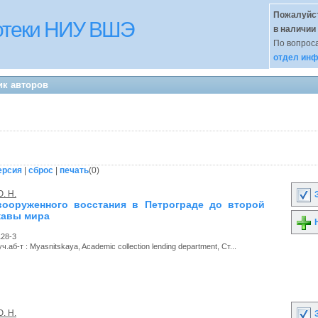
Пожалуйст
иотеки НИУ ВШЭ
в наличии
По вопроса
отдел инф
ик авторов
ерсия
|
сброс
|
печать
(
0
)
. Н.
З
 вооруженного восстания в Петрограде до второй
жавы мира
Н
128-3
.аб-т : Myasnitskaya, Academic collection lending department, Ст...
. Н.
З