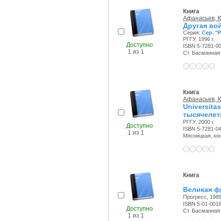
Книга
Афанасьев, Ю
Другая вой
Серия:
Сер. "
РГГУ, 1996 г.
Доступно
ISBN 5-7281-0
1 из 1
Ст. Басманная с
Книга
Афанасьев, Ю
Universit
тысячелет
РГГУ, 2000 г.
Доступно
ISBN 5-7281-0
1 из 1
Мясницкая, конт
Книга
Великая ф
Прогресс, 1989 
ISBN 5-01-001
Доступно
Ст. Басманная с
1 из 1