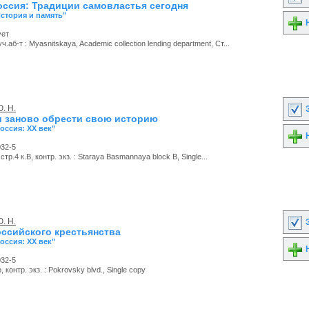
оссия: Традиции самовластья сегодня
История и память"
Н
ует
.аб-т : Myasnitskaya, Academic collection lending department, Ст...
. Н.
З
и заново обрести свою историю
Россия: ХХ век"
Н
032-5
тр.4 к.В, контр. экз. : Staraya Basmannaya block B, Single...
. Н.
З
ссийского крестьянства
Россия: ХХ век"
Н
032-5
 контр. экз. : Pokrovsky blvd., Single copy