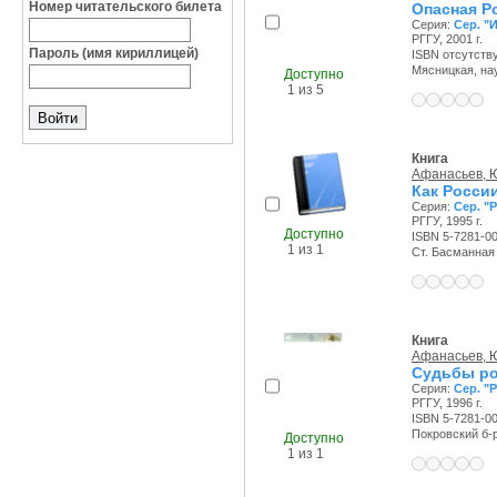
Номер читательского билета
Опасная Р
Серия:
Сер. "
РГГУ, 2001 г.
Пароль (имя кириллицей)
ISBN отсутств
Мясницкая, науч
Доступно
1 из 5
Книга
Афанасьев, Ю
Как Росси
Серия:
Сер. "
РГГУ, 1995 г.
Доступно
ISBN 5-7281-0
1 из 1
Ст. Басманная с
Книга
Афанасьев, Ю
Судьбы ро
Серия:
Сер. "
РГГУ, 1996 г.
ISBN 5-7281-0
Покровский б-р,
Доступно
1 из 1