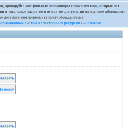
а, бронируйте контрольные экземпляры только тех книг, которых нет
 ни в читальных залах, ни в открытом доступе, ни на научном абонементе.
м доступа к электронному каталогу обращайтесь в
ормационных систем и электронных ресурсов Библиотеки
аказать
а полку
аказать