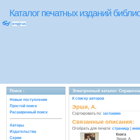
Каталог печатных изданий библ
👓
eng
|
rus
Поиск :
Электронный каталог: Справочн
К списку авторов
Новые поступления
Простой поиск
Эрши, А.
Расширенный поиск
Сортировать по:
заглавию
Связанные описания:
Авторы
Отобрать для печати:
страницу
|
инв
Издательства
Книга
Серии
Эрши, А.