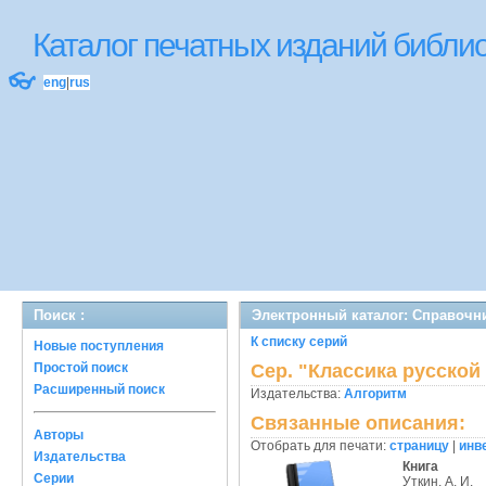
Каталог печатных изданий библ
👓
eng
|
rus
Поиск :
Электронный каталог: Справочни
К списку серий
Новые поступления
Простой поиск
Сер. "Классика русской
Расширенный поиск
Издательства:
Алгоритм
Связанные описания:
Авторы
Отобрать для печати:
страницу
|
инв
Издательства
Книга
Серии
Уткин, А. И.