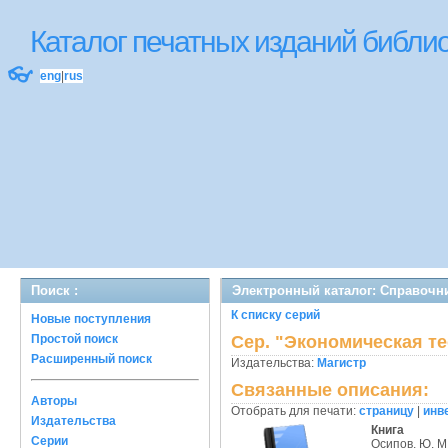
Каталог печатных изданий библ
👓
eng
|
rus
Поиск :
Электронный каталог: Справочни
К списку серий
Новые поступления
Простой поиск
Сер. "Экономическая те
Расширенный поиск
Издательства:
Магистр
Связанные описания:
Авторы
Отобрать для печати:
страницу
|
инв
Издательства
Книга
Серии
Осипов, Ю. М