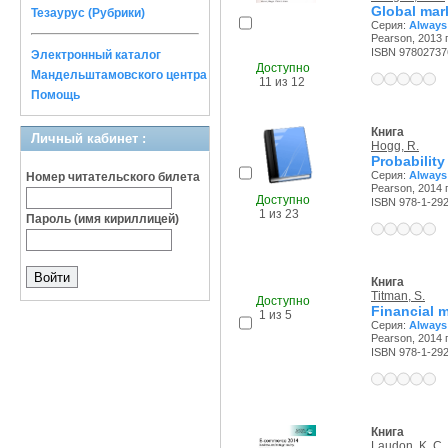
Global mar
Тезаурус (Рубрики)
Серия:
Always
Pearson, 2013 г
ISBN 97802737
Электронный каталог
Доступно
Мандельштамовского центра
11 из 12
Помощь
Книга
Личный кабинет :
Hogg, R.
Probability
Серия:
Always
Номер читательского билета
Pearson, 2014 г
Доступно
ISBN 978-1-29
1 из 23
Пароль (имя кириллицей)
Книга
Titman, S.
Доступно
Financial 
1 из 5
Серия:
Always
Pearson, 2014 г
ISBN 978-1-29
Книга
Laudon, K. C.