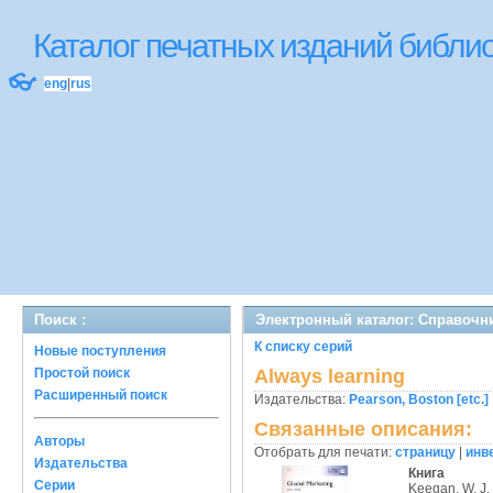
Каталог печатных изданий библ
👓
eng
|
rus
Поиск :
Электронный каталог: Справочни
К списку серий
Новые поступления
Простой поиск
Always learning
Расширенный поиск
Издательства:
Pearson, Boston [etc.]
Связанные описания:
Авторы
Отобрать для печати:
страницу
|
инв
Издательства
Книга
Серии
Keegan, W. J.