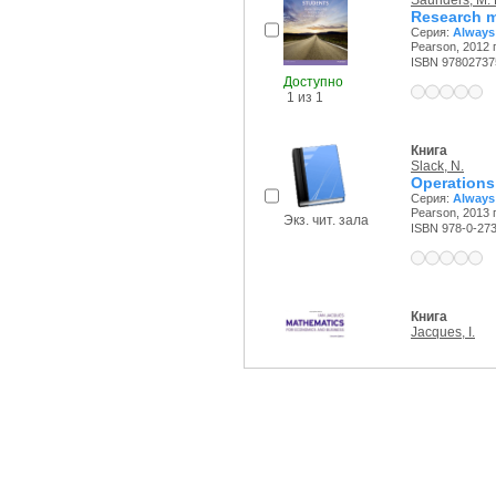
Saunders, M. 
Research m
Серия:
Always
Pearson, 2012 г
ISBN 97802737
Доступно
1 из 1
Книга
Slack, N.
Operation
Серия:
Always
Pearson, 2013 г
Экз. чит. зала
ISBN 978-0-27
Книга
Jacques, I.
Доступно
1 из 2