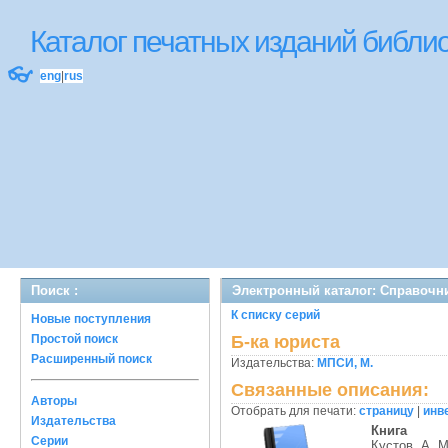
Каталог печатных изданий библ
👓
eng
|
rus
Поиск :
Электронный каталог: Справочни
К списку серий
Новые поступления
Простой поиск
Б-ка юриста
Расширенный поиск
Издательства:
МПСИ, М.
Связанные описания:
Авторы
Отобрать для печати:
страницу
|
инв
Издательства
Книга
Серии
Кустов, А. М