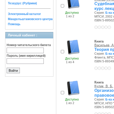
Судебная
Тезаурус (Рубрики)
курс лекц
Доступно
Серия:
Б-ка 
Электронный каталог
1 из 2
МПСИ, 2002 г
Мандельштамовского центра
ISBN 5-89502
Помощь
Личный кабинет :
Книга
Номер читательского билета
Васильев, А
Теория пр
Серия:
Б-ка 
Пароль (имя кириллицей)
Флинта, МПСИ
Доступно
ISBN 5-89349
1 из 4
Книга
Кулик, В. Б.
Организ
правовое
Доступно
Серия:
Б-ка 
1 из 2
МПСИ, НПО "
ISBN 5-89502