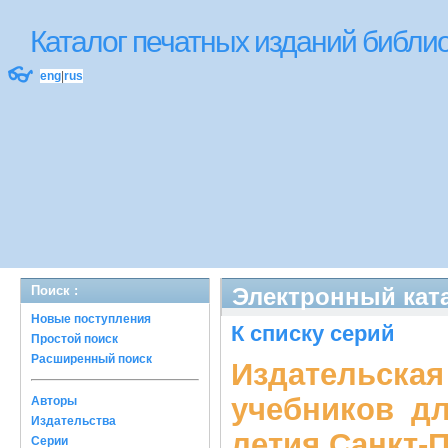
Каталог печатных изданий библ
👓
eng
|
rus
Поиск :
Электронный ката
Новые поступления
К списку серий
Простой поиск
Расширенный поиск
Издательск
учебников д
Авторы
Издательства
летия Санкт-
Серии