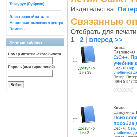
Тезаурус (Рубрики)
Издательства:
Питер
Электронный каталог
Связанные оп
Мандельштамовского центра
Помощь
Отобрать для печати
1
|
2
|
вперед >>
Личный кабинет :
Книга
Павловская, 
Номер читательского билета
C/C++. П
учебник 
Пароль (имя кириллицей)
Доступно
Серия:
Сер.
1 из 38
учебников д
Питер, Питер,
ISBN 5-94723
Книга
Самоукина, 
Психолог
пособие 
Доступно
Серия:
Сер.
1 из 2
учебников д