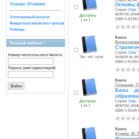
Основы ф
Тезаурус (Рубрики)
Серия:
Сер.
ФОРУМ, ИНФР
Доступно
Электронный каталог
ISBN 5-8199-
1 из 1
Мандельштамовского центра
Помощь
Книга
Волкогонова
Личный кабинет :
Стратеги
Серия:
Сер.
Номер читательского билета
Экз. чит. зала
ИНФРА-М, ФО
ISBN 5-8199-
Пароль (имя кириллицей)
Книга
Голицына, О
Базы да
образова
Доступно
Серия:
Сер.
1 из 1
ФОРУМ, ИНФР
ISBN 5-8199-
Книга
Кудина, М. 
Финансов