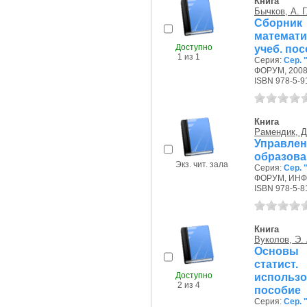
Книга
Бычков, А. Г
Сборни
математи
Доступно
учеб. по
1 из 1
Серия:
Сер.
ФОРУМ, 2008 
ISBN 978-5-9
Книга
Рамендик, Д
Управлен
образова
Экз. чит. зала
Серия:
Сер.
ФОРУМ, ИНФР
ISBN 978-5-8
Книга
Вуколов, Э. 
Основы 
статис
Доступно
использо
2 из 4
пособие
Серия:
Сер.