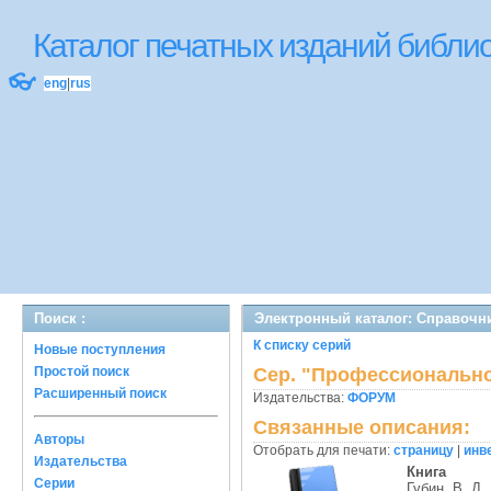
Каталог печатных изданий библ
👓
eng
|
rus
Поиск :
Электронный каталог: Справочни
К списку серий
Новые поступления
Простой поиск
Сер. "Профессионально
Расширенный поиск
Издательства:
ФОРУМ
Связанные описания:
Авторы
Отобрать для печати:
страницу
|
инв
Издательства
Книга
Серии
Губин, В. Д.