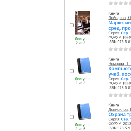
Книга
Лебедева, О
Маркети
сред. пр
Серия:
Сер.
ФОРУМ, ИНФР
Доступно
ISBN 978-5-8
2 из 3
Книга
Немцова, Т. 
Компьют
учеб. по
Доступно
Серия:
Сер.
1 из 3
ФОРУМ, ИНФР
ISBN 978-5-8
Книга
Девисилов, 
Охрана т
Серия:
Сер.
ФОРУМ, 2013 
Доступно
ISBN 978-5-9
1 из 5