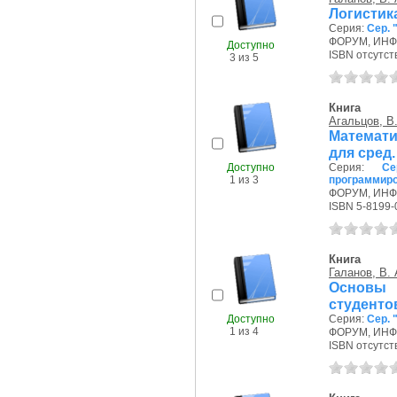
Логистик
Серия:
Сер.
ФОРУМ, ИНФР
Доступно
ISBN отсутст
3 из 5
Книга
Агальцов, В.
Математи
для сред
Доступно
Серия:
Се
1 из 3
программиро
ФОРУМ, ИНФР
ISBN 5-8199-
Книга
Галанов, В. 
Основы 
студенто
Доступно
Серия:
Сер.
1 из 4
ФОРУМ, ИНФР
ISBN отсутст