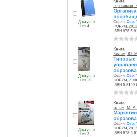
Книга
Герасимов, Б
Организ
пособие 
Доступно
Серия:
Сер.
1 из 4
ФОРУМ, 2012 
ISBN 978-5-9
Книга
Келим, Ю. М
Типовы
управле
образова
Серия:
Сер.
Доступно
1 из 19
ФОРУМ, ИНФР
ISBN 5-8199-
Книга
Блюм, М. А.
Маркетин
образова
Серия:
Сер.
ФОРУМ, 2013 
Доступно
ISBN 978-5-9
1 из 3