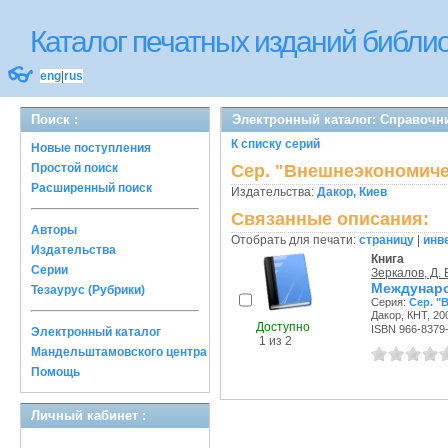
Каталог печатных изданий библ
👓
eng
|
rus
Поиск :
Электронный каталог: Справочни
К списку серий
Новые поступления
Простой поиск
Сер. "Внешнеэкономиче
Расширенный поиск
Издательства:
Дакор, Киев
Связанные описания:
Авторы
Отобрать для печати:
страницу
|
инв
Издательства
Книга
Серии
Зеркалов, Д. 
Междунаро
Тезаурус (Рубрики)
Серия:
Сер. "
Дакор, КНТ, 200
Доступно
ISBN 966-8379
Электронный каталог
1 из 2
Мандельштамовского центра
Помощь
Личный кабинет :