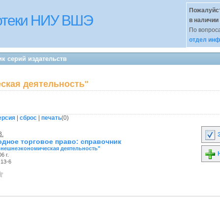
Пожалуйст
иотеки НИУ ВШЭ
в наличии
По вопроса
отдел инф
к серий издательств
ская деятельность"
ерсия
|
сброс
|
печать
(
0
)
В.
З
дное торговое право: справочник
Внешнеэкономическая деятельность"
Н
6 г.
-13-6