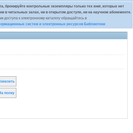
а, бронируйте контрольные экземпляры только тех книг, которых нет
 ни в читальных залах, ни в открытом доступе, ни на научном абонементе.
м доступа к электронному каталогу обращайтесь в
ормационных систем и электронных ресурсов Библиотеки
аказать
а полку