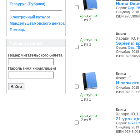
Homo Deus
Тезаурус (Рубрики)
Серия:
Сер. "B
Синдбад, 2018 
Доступно
ISBN 97859068
Электронный каталог
1 из 2
Мандельштамовского центра
Помощь
Книга
Харари, Ю. Н
Доступно
Sapiens: к
Личный кабинет :
1 из 3
Серия:
Сер. "B
Синдбад, 2018 
Номер читательского билета
ISBN 97859058
Пароль (имя кириллицей)
Книга
Фолкс, С.
И пели пти
Синдбад, 2015 
ISBN 978-5-90
Доступно
1 из 1
Книга
Харари, Ю. Н
Доступно
21 урок дл
2 из 5
Серия:
Б-ка С
Синдбад, 2019 
ISBN 978-5-00