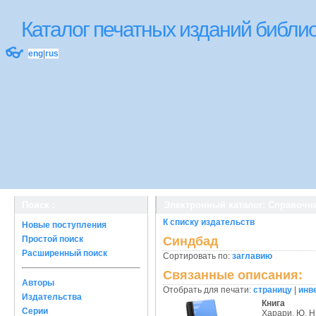
Каталог печатных изданий библ
👓
eng
|
rus
Поиск :
Электронный каталог: Справочн
К списку издательств
Новые поступления
Простой поиск
Синдбад
Расширенный поиск
Сортировать по:
заглавию
Связанные описания:
Авторы
Отобрать для печати:
страницу
|
инв
Издательства
Книга
Серии
Харари, Ю. Н