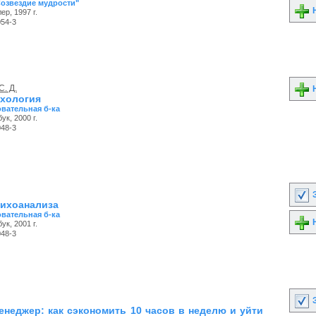
Созвездие мудрости"
Н
ер, 1997 г.
054-3
С. Д.
Н
хология
вательная б-ка
ук, 2000 г.
048-3
З
ихоанализа
вательная б-ка
Н
ук, 2001 г.
048-3
З
менеджер: как сэкономить 10 часов в неделю и уйти