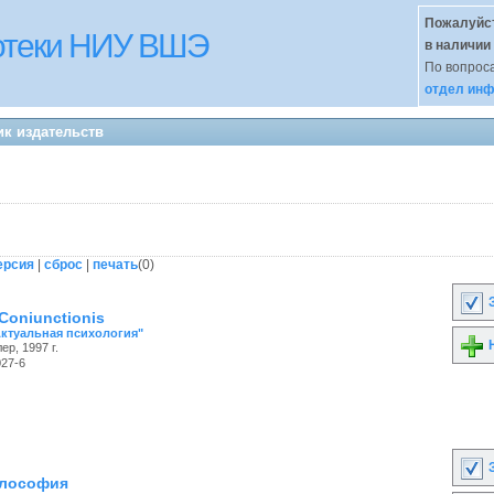
Пожалуйст
иотеки НИУ ВШЭ
в наличии
По вопроса
отдел инф
ик издательств
ерсия
|
сброс
|
печать
(
0
)
З
Coniunctionis
Актуальная психология"
Н
ер, 1997 г.
027-6
З
илософия