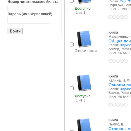
Серия:
Сер. "
Номер читательского билета
Рефл-бук, Вакл
Доступно
ISBN 5-87983-
1 из 1
Пароль (имя кириллицей)
Книга
Максименко, 
Общая пси
Серия:
Образо
Ваклер, Рефл-б
Экз. чит. зала
ISBN 966-543-
Книга
Калина, Н. Ф.
Основы пс
Серия:
Образо
Ваклер, Рефл-б
Доступно
ISBN 966-543-
1 из 3
Книга
Льюис, Д.
Стресс - 