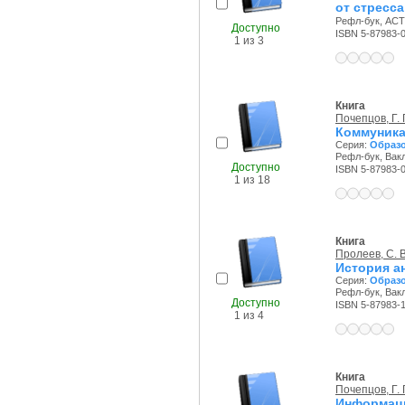
от стресса
Рефл-бук, АСТ,
Доступно
ISBN 5-87983-
1 из 3
Книга
Почепцов, Г. 
Коммуника
Серия:
Образо
Рефл-бук, Вакл
Доступно
ISBN 5-87983-
1 из 18
Книга
Пролеев, С. В
История а
Серия:
Образо
Рефл-бук, Вакл
Доступно
ISBN 5-87983-
1 из 4
Книга
Почепцов, Г. 
Информац