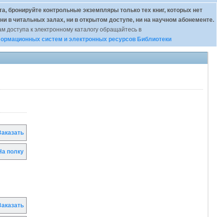
а, бронируйте контрольные экземпляры только тех книг, которых нет
 ни в читальных залах, ни в открытом доступе, ни на научном абонементе.
м доступа к электронному каталогу обращайтесь в
ормационных систем и электронных ресурсов Библиотеки
аказать
а полку
аказать