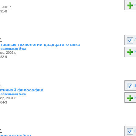
Н
 2001 г.
091-8
Г.
З
тивные технологии двадцатого века
вательная б-ка
Н
ер, 2002 г.
082-9
.
З
нтичной философии
вательная б-ка
Н
ер, 2001 г.
104-3
Г.
З
ионные войны