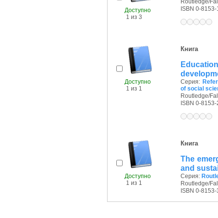
Routledge/Fal
ISBN 0-8153-
Доступно
1 из 3
Книга
Educatio
developm
Доступно
Серия:
Refer
1 из 1
of social sci
Routledge/Fal
ISBN 0-8153-
Книга
The emerg
and sustai
Доступно
Серия:
Routl
1 из 1
Routledge/Fal
ISBN 0-8153-