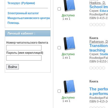
Hopkins, D.
Тезаурус (Рубрики)
School Im
Серия:
Educa
Электронный каталог
Routledge/Fal
Доступно
Мандельштамовского центра
ISBN 0-415-2
1 из 1
Помощь
Личный кабинет :
Книга
Parkerson, D
Номер читательского билета
Transitio
teaching
Пароль (имя кириллицей)
Доступно
Серия:
Studie
1 из 1
Routledge/Fal
ISBN 0-8153-
Книга
The perfo
a perform
Доступно
Routledge/Fal
1 из 1
ISBN 0-415-2