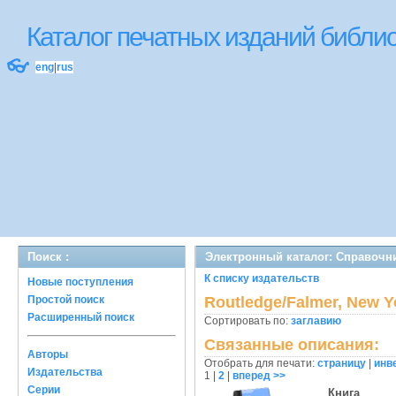
Каталог печатных изданий библ
👓
eng
|
rus
Поиск :
Электронный каталог: Справочн
К списку издательств
Новые поступления
Простой поиск
Routledge/Falmer, New Y
Расширенный поиск
Сортировать по:
заглавию
Связанные описания:
Авторы
Отобрать для печати:
страницу
|
инв
Издательства
1
|
2
|
вперед >>
Серии
Книга