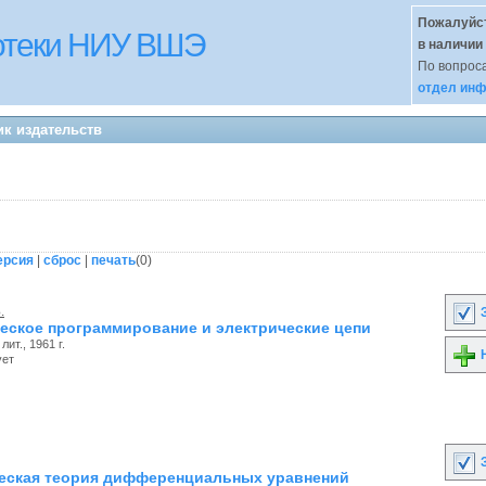
Пожалуйст
иотеки НИУ ВШЭ
в наличии
По вопроса
отдел инф
ик издательств
ерсия
|
сброс
|
печать
(
0
)
.
З
еское программирование и электрические цепи
лит., 1961 г.
Н
ует
З
еская теория дифференциальных уравнений