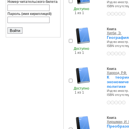
Номер читательского билета
Изд-во иностр. 
ISBN отсутств
Доступно
1 из 1
Пароль (имя кириллицей)
Книга
Хигби, Э.
География
Изд-во иностр. 
ISBN отсутств
Доступно
1 из 1
Книга
Харрод, Р.Ф.
К теори
экономич
политике
Доступно
Изд-во иностр. 
1 из 1
ISBN отсутств
Книга
Хиршман, И. 
Преобразо