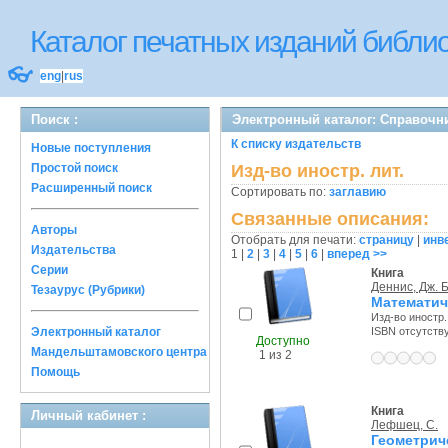
Каталог печатных изданий библ
👓
eng
|
rus
Поиск :
Электронный каталог: Справочн
К списку издательств
Новые поступления
Простой поиск
Изд-во иностр. лит.
Расширенный поиск
Сортировать по:
заглавию
Связанные описания:
Авторы
Отобрать для печати:
страницу
|
инв
Издательства
1
|
2
|
3
|
4
|
5
|
6
|
вперед >>
Серии
Книга
Деннис, Дж. Б
Тезаурус (Рубрики)
Математич
Изд-во иностр. 
Электронный каталог
ISBN отсутств
Доступно
Мандельштамовского центра
1 из 2
Помощь
Книга
Личный кабинет :
Лефшец, С.
Геометрич