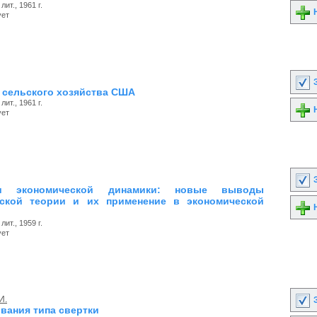
лит., 1961 г.
Н
ует
З
 сельского хозяйства США
лит., 1961 г.
Н
ует
З
и экономической динамики: новые выводы
еской теории и их применение в экономической
Н
лит., 1959 г.
ует
И.
З
вания типа свертки