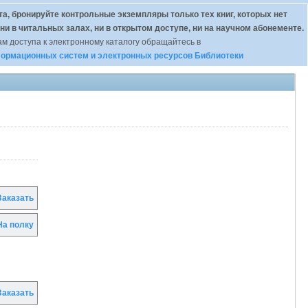
а, бронируйте контрольные экземпляры только тех книг, которых нет
 ни в читальных залах, ни в открытом доступе, ни на научном абонементе.
м доступа к электронному каталогу обращайтесь в
ормационных систем и электронных ресурсов Библиотеки
аказать
а полку
аказать