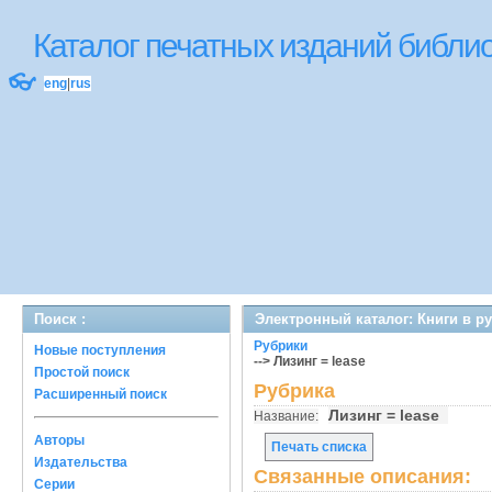
Каталог печатных изданий библ
👓
eng
|
rus
Поиск :
Электронный каталог: Книги в р
Рубрики
Новые поступления
--> Лизинг = lease
Простой поиск
Рубрика
Расширенный поиск
Лизинг = lease
Название:
Авторы
Печать списка
Издательства
Связанные описания:
Серии