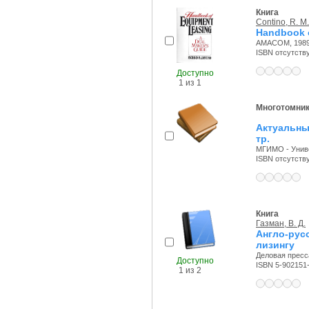
Книга
Contino, R. M.
Handbook o
AMACOM, 1989 
ISBN отсутств
Доступно
1 из 1
Многотомни
Актуальны
тр.
МГИМО - Универ
ISBN отсутств
Книга
Газман, В. Д.
Англо-ру
лизингу
Деловая пресса
Доступно
ISBN 5-902151
1 из 2