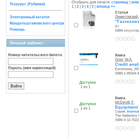
Отобрать для печати:
страницу
|
инв
Тезаурус (Рубрики)
1
|
2
|
3
|
4
|
5
|
вперед >>
Статья
Лимитовский,
Электронный каталог
"Газтехли
Мандельштамовского центра
б.г.
Помощь
ISBN отсутств
Личный кабинет :
Номер читательского билета
Книга
Grier, W.A.
Credit anal
Пароль (имя кириллицей)
Euromoney, 200
ISBN 1-85564-
Доступно
1 из 1
Книга
McDevitt, F.
Доступно
Equipment 
1 из 1
Серия:
Interna
The Stationery O
ISBN 0-11-7022