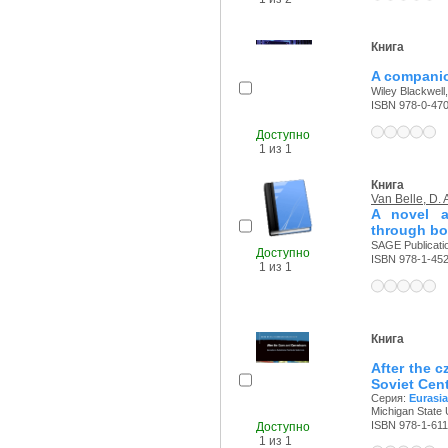
Книга
A companion
Wiley Blackwell,
ISBN 978-0-47
Доступно
1 из 1
Книга
Van Belle, D. 
A novel ap
through bo
SAGE Publicatio
Доступно
ISBN 978-1-45
1 из 1
Книга
After the c
Soviet Cent
Серия:
Eurasia
Michigan State 
ISBN 978-1-611
Доступно
1 из 1