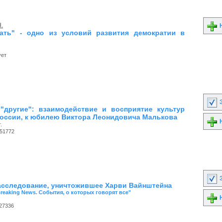
Н.
Н
ать" - одно из условий развития демократии в
ует
З
"другие": взаимодействие и восприятие культур
России, к юбилею Виктора Леонидовича Малькова
Н
.
51772
З
асследование, уничтожившее Харви Вайнштейна
Breaking News. События, о которых говорят все"
Н
27336