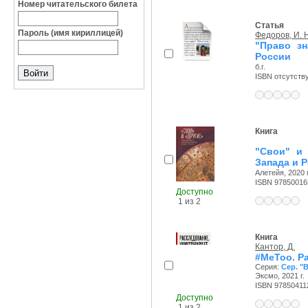
Номер читательского билета
Статья
Пароль (имя кириллицей)
Федоров, И. 
"Право зн
России
б.г.
ISBN отсутств
Книга
"Свои" и 
Запада и 
Алетейя, 2020 г
ISBN 97850016
Доступно
1 из 2
Книга
Кантор, Д.
#MeToo. Р
Серия:
Сер. "
Эксмо, 2021 г.
ISBN 97850411
Доступно
1 из 2