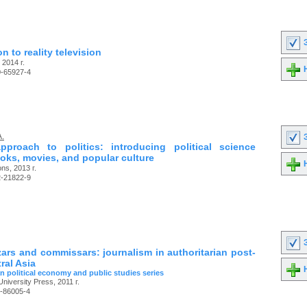
З
 to reality television
 2014 г.
Н
0-65927-4
A.
З
proach to politics: introducing political science
oks, movies, and popular culture
Н
ns, 2013 г.
2-21822-9
З
zars and commissars: journalism in authoritarian post-
ral Asia
Н
n political economy and public studies series
University Press, 2011 г.
-86005-4