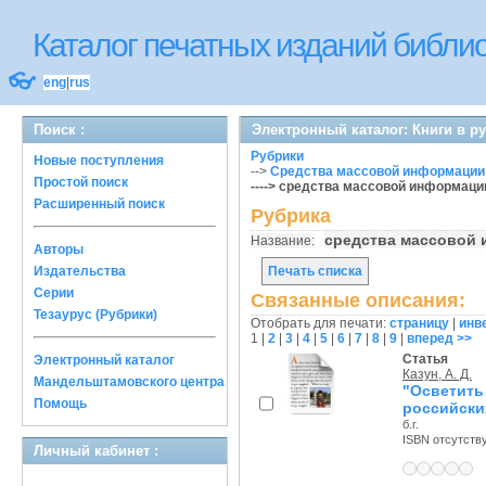
Каталог печатных изданий библ
👓
eng
|
rus
Поиск :
Электронный каталог: Книги в р
Рубрики
Новые поступления
-->
Средства массовой информации
Простой поиск
----> средства массовой информаци
Расширенный поиск
Рубрика
средства массовой
Название:
Авторы
Издательства
Печать списка
Серии
Связанные описания:
Тезаурус (Рубрики)
Отобрать для печати:
страницу
|
инв
1
|
2
|
3
|
4
|
5
|
6
|
7
|
8
|
9
|
вперед >>
Статья
Электронный каталог
Казун, А. Д.
Мандельштамовского центра
"Осветит
Помощь
российск
б.г.
ISBN отсутств
Личный кабинет :