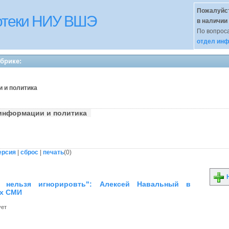
Пожалуйст
иотеки НИУ ВШЭ
в наличии
По вопроса
отдел инф
убрике:
и и политика
 информации и политика
ерсия
|
сброс
|
печать
(
0
)
Н
ь нельзя игнорировть": Алексей Навальный в
их СМИ
ует