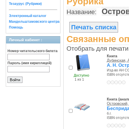
Рубрика
Тезаурус (Рубрики)
Остров
Название:
Электронный каталог
Мандельштамовского центра
Печать списка
Помощь
Связанные оп
Личный кабинет :
Отобрать для печати
Номер читательского билета
Книга
Дубинская, А
Пароль (имя кириллицей)
А. Н. Ост
Изд-во АН СС
ISBN отсутст
Доступно
1 из 1
Книга (анал
Островский, 
Бесприд
б.г.
ISBN отсутст