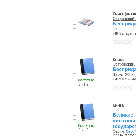
Книга (анал
Островский, 
Бесприд
б.г.
ISBN отсутст
Книга
Островский,
Бесприда
Эксмо, 2008 г
ISBN 978-5-6
Доступно
2 из 2
Книга
Великие
писате
Доступно
государс
1 из 2
Серия:
Сер.