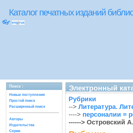
Каталог печатных изданий библ
👓
eng
|
rus
Поиск :
Электронный ката
Новые поступления
Рубрики
Простой поиск
-->
Литература. Литер
Расширенный поиск
---->
персоналии = p
Авторы
------> Островский А.
Издательства
Серии