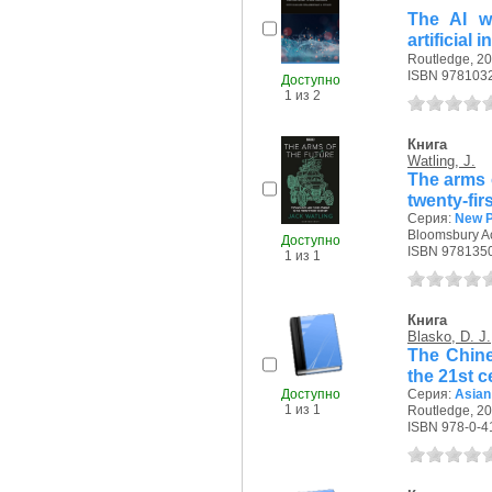
The AI wa
artificial 
Routledge, 20
ISBN 978103
Доступно
1 из 2
Книга
Watling, J.
The arms 
twenty-fir
Серия:
New P
Bloomsbury Ac
Доступно
ISBN 978135
1 из 1
Книга
Blasko, D. J.
The Chine
the 21st c
Доступно
Серия:
Asian
1 из 1
Routledge, 20
ISBN 978-0-4