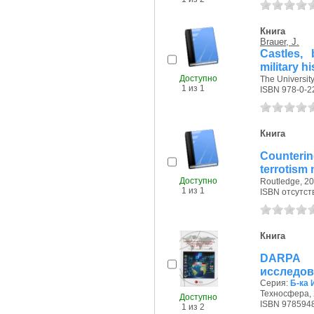
Книга
Brauer, J.
Castles,
military hi
Доступно
The University
1 из 1
ISBN 978-0-2
Книга
Counterin
terrotism
Доступно
Routledge, 20
1 из 1
ISBN отсутст
Книга
DARPA 
исследов
Серия:
Б-ка 
Техносфера, 
Доступно
ISBN 978594
1 из 2