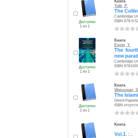
Книга
Yule, P.
The Collin
Cambridge Uni
ISBN 978-0-5
Доступно
1 из 1
Книга
Evron, Y.
The fourth
new parad
Cambridge Uni
ISBN 978100
Доступно
1 из 1
Книга
Weissman, S
The Islam
Orient Paperb
ISBN отсутст
Доступно
1 из 1
Книга
Vol.1. : .