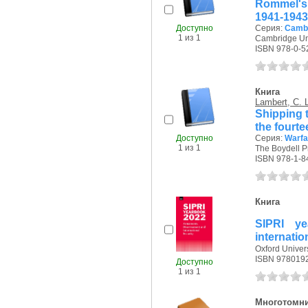
Rommel's 
1941-1943
Доступно
Серия:
Cambr
1 из 1
Cambridge Uni
ISBN 978-0-5
Книга
Lambert, C. 
Shipping t
the fourte
Доступно
Серия:
Warfar
1 из 1
The Boydell Pr
ISBN 978-1-8
Книга
SIPRI ye
internatio
Oxford Univers
ISBN 978019
Доступно
1 из 1
Многотомн