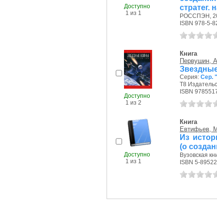
Доступно
стратег. н
1 из 1
РОССПЭН, 20
ISBN 978-5-8
Книга
Первушин, А
Звездны
Серия:
Сер. 
Т8 Издательс
ISBN 978551
Доступно
1 из 2
Книга
Евтифьев, М
Из истор
(о создан
Доступно
Вузовская кни
1 из 1
ISBN 5-89522