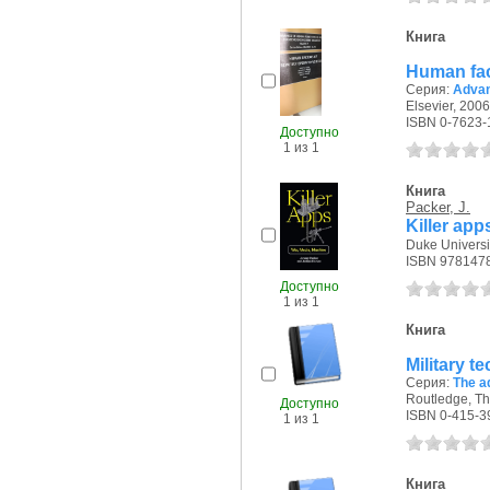
Книга
Human fac
Серия:
Advan
Elsevier, 2006 
ISBN 0-7623-
Доступно
1 из 1
Книга
Packer, J.
Killer app
Duke Universit
ISBN 978147
Доступно
1 из 1
Книга
Military t
Серия:
The a
Routledge, The 
Доступно
ISBN 0-415-3
1 из 1
Книга