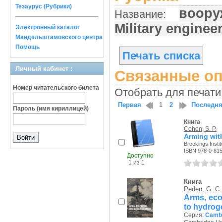
Тезаурус (Рубрики)
воору
Название:
Military enginee
Электронный каталог
Мандельштамовского центра
Помощь
Печать списка
Личный кабинет :
Связанные оп
Номер читательского билета
Отобрать для печати
Первая
1
2
Последн
Пароль (имя кириллицей)
Книга
Cohen, S. P.
Arming with
Brookings Instit
ISBN 978-0-81
Доступно
1 из 1
Книга
Peden, G. C.
Arms, eco
to hydro
Серия:
Cambr