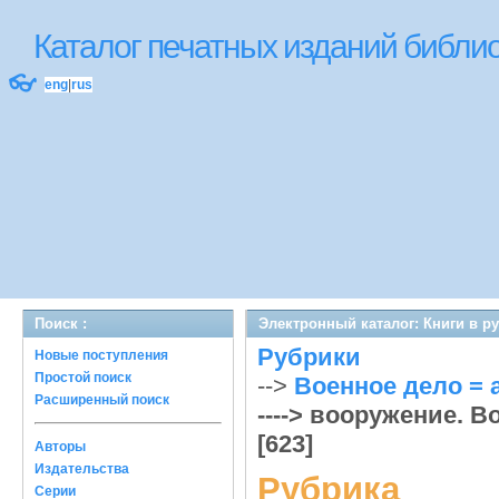
Каталог печатных изданий библ
👓
eng
|
rus
Поиск :
Электронный каталог: Книги в р
Рубрики
Новые поступления
Простой поиск
-->
Военное дело = ar
Расширенный поиск
----> вооружение. В
[623]
Авторы
Издательства
Рубрика
Серии