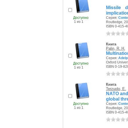
Missile d
implicatio
Доступно
Серия:
Conte
1 из 1
Routledge, 20
ISBN 0-415-4
Книга
Palin, R. H.
Multinatio
Серия:
Adelp
Oxford Univers
Доступно
ISBN 0-19-82
1 из 1
Книга
Terzuolo, E.
NATO and 
global thr
Доступно
Серия:
Conte
1 из 1
Routledge, 20
ISBN 0-415-4