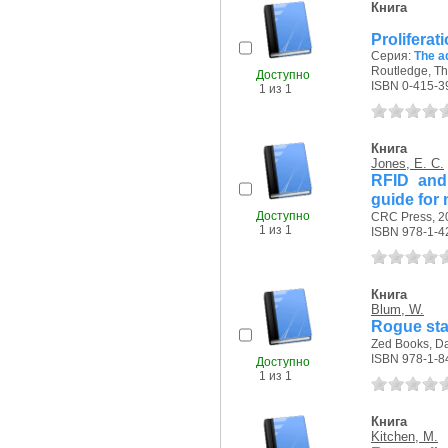
Книга
Proliferat
Серия:
The a
Routledge, The 
Доступно
ISBN 0-415-3
1 из 1
Книга
Jones, E. C.
RFID and 
guide for 
Доступно
CRC Press, 20
1 из 1
ISBN 978-1-4
Книга
Blum, W.
Rogue sta
Zed Books, Dav
ISBN 978-1-8
Доступно
1 из 1
Книга
Kitchen, M.