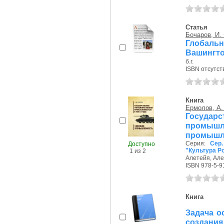
Статья
Бочаров, И.
Глобаль
Вашингт
б.г.
ISBN отсутст
Книга
Ермолов, А.
Госуд
промыш
промышл
Серия:
Сер.
Доступно
"Культура Р
1 из 2
Алетейя, Алет
ISBN 978-5-9
Книга
Задача о
создания