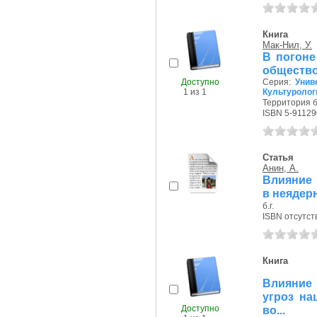
Книга
Мак-Нил, У.
В погоне
общество 
Доступно
Серия:
Унив
1 из 1
Культуролог
Территория б
ISBN 5-91129
Статья
Анин, А.
Влияние 
в неядер
б.г.
ISBN отсутст
Книга
Влияние
угроз на
Доступно
во...