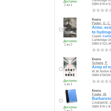
Cambridge Uni
Доступно
ISBN 978-0-5
1 из 1
Книга
Peden, G. C.
Arms, eco
to hydro
Серия:
Cambr
Cambridge Uni
Доступно
ISBN 0-521-8
1 из 2
Книга
Scharre, P.
Army of n
W. W. Norton 
ISBN 978039
Доступно
1 из 1
Книга
Fowler, W.
Barbarossa
CASEMATE, 20
ISBN 978-1-9
Доступно
1 из 2