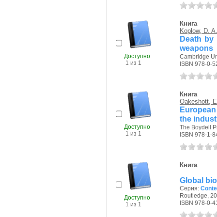
Книга
Koplow, D. A
Death by 
weapons
Доступно
Cambridge Uni
1 из 1
ISBN 978-0-5
Книга
Oakeshott, E
European
the indust
Доступно
The Boydell Pr
1 из 1
ISBN 978-1-8
Книга
Global bi
Серия:
Conte
Routledge, 20
Доступно
ISBN 978-0-4
1 из 1