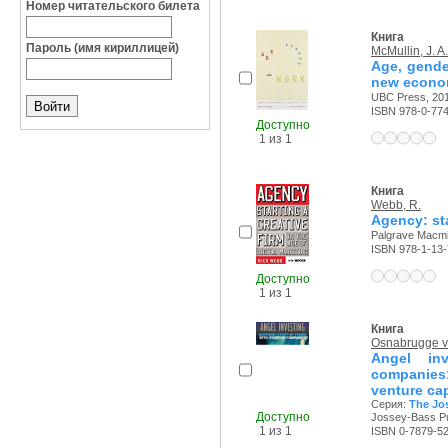
Номер читательского билета
Книга
Пароль (имя кириллицей)
McMullin, J. A.
Age, gende
new econ
UBC Press, 201
ISBN 978-0-77
Доступно
1 из 1
Книга
Webb, R.
Agency: sta
Palgrave Macmil
ISBN 978-1-13
Доступно
1 из 1
Книга
Osnabrugge v
Angel inv
companies: 
venture cap
Серия:
The Jo
Доступно
Jossey-Bass Pub
1 из 1
ISBN 0-7879-5