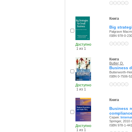
Книга
Big strateg
Palgrave Macmil
ISBN 978-0-23
Доступно
1 из 1
Книга
Butler, D.
Business d
Butterworth-Hei
ISBN 0-7506-5
Доступно
1 из 1
Книга
Business r
complianc
Серия:
Interna
Springer, 2010 г
ISBN 978-1-44
Доступно
1 из 1