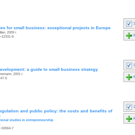
З
ies for small business: exceptional projects in Europe
lan, 2009 г.
Н
0-22331-8
З
evelopment: a guide to small business strategy
nemann, 2001 г.
Н
247-0
З
egulation and public policy: the costs and benefits of
e
Н
tional studies in entrepreneurship
.
1-92664-7