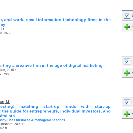
З
r, and work: small information technology firms in the
omy
Н
1 г.
48-1972-5
З
rting a creative firm in the age of digital marketing
lan, 2015 г.
Н
-727986-6
an, M.
З
esting: matching start-up funds with start-up
the guide for entrepreneurs, individual investors, and
Н
italists
ssey-Bass business & management series
lishers, 2000 г.
202-8