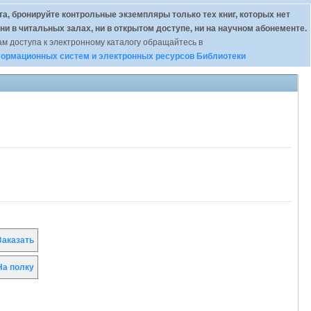
а, бронируйте контрольные экземпляры только тех книг, которых нет
 ни в читальных залах, ни в открытом доступе, ни на научном абонементе.
м доступа к электронному каталогу обращайтесь в
ормационных систем и электронных ресурсов Библиотеки
аказать
а полку