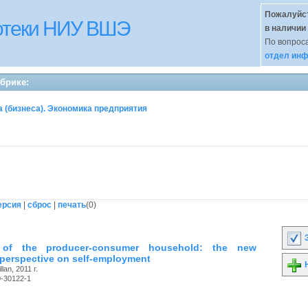
Пожалуйст
иотеки НИУ ВШЭ
в наличии
По вопроса
отдел инф
убрике:
 (бизнеса). Экономика предприятия
ерсия
|
сброс
|
печать
(
0
)
З
 of the producer-consumer household: the new
perspective on self-employment
Н
lan, 2011 г.
0-30122-1