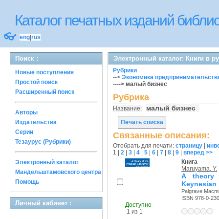
Каталог печатных изданий библ
👓
eng
|
rus
Поиск :
Электронный каталог: Книги в р
Рубрики
Новые поступления
-->
Экономика предпринимательства
Простой поиск
----> малый бизнес
Расширенный поиск
Рубрика
малый бизнес
Название:
Авторы
Издательства
Печать списка
Серии
Связанные описания:
Тезаурус (Рубрики)
Отобрать для печати:
страницу
|
инв
1
|
2
|
3
|
4
|
5
|
6
|
7
|
8
|
9
|
вперед >>
Книга
Электронный каталог
Maruyama, Y.
Мандельштамовского центра
A theory
Помощь
Keynesian 
Palgrave Macmil
ISBN 978-0-23
Личный кабинет :
Доступно
1 из 1