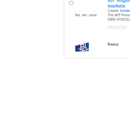
An engin
markets
Серия:
Insid
Экз. чит. зала
The MIT Press,
ISBN 978026
Книга
Доступно
1 из 2