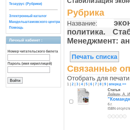
Стабилизация эко
Тезаурус (Рубрики)
Рубрика
Электронный каталог
эко
Мандельштамовского центра
Название:
Помощь
политика. С
Менеджмент: а
Личный кабинет :
Номер читательского билета
Печать списка
Пароль (имя кириллицей)
Связанные оп
Отобрать для печати
1
|
2
|
3
|
4
|
5
|
6
|
7
|
8
|
9
|
вперед >>
Статья
Дейкин, А. И
"Командн
б.г.
ISBN отсутст