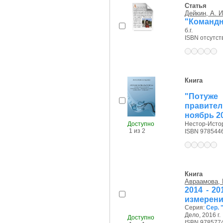
Статья
Дейкин, А. И
"Командн
б.г.
ISBN отсутст
Книга
"Потуже 
правител
ноябрь 20
Доступно
Нестор-Истор
1 из 2
ISBN 978544
Книга
Авраамова, 
2014 - 2
измерен
Серия:
Сер.
Дело, 2016 г.
Доступно
ISBN 978577