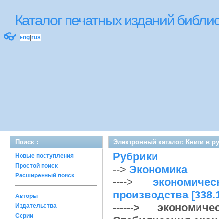
Каталог печатных изданий библ
👓
eng
|
rus
Поиск :
Электронный каталог: Книги в р
Рубрики
Новые поступления
Простой поиск
-->
Экономика
Расширенный поиск
---->
экономиче
производства [338.
Авторы
------> экономи
Издательства
Серии