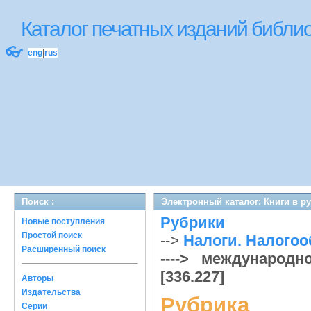
Каталог печатных изданий библ
👓
eng
|
rus
Поиск :
Электронный каталог: Книги в р
Рубрики
Новые поступления
Простой поиск
-->
Налоги. Налогооб
Расширенный поиск
----> международно
[336.227]
Авторы
Издательства
Рубрика
Серии