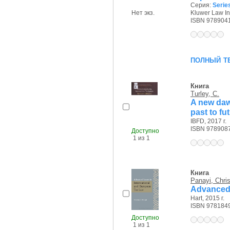
Серия:
Series
Нет экз.
Kluwer Law Int
ISBN 978904
полный т
Книга
Turley, C.
A new dawn
past to fu
IBFD, 2017 г.
ISBN 978908
Доступно
1 из 1
Книга
Panayi, Chris
Advanced 
Hart, 2015 г.
ISBN 978184
Доступно
1 из 1