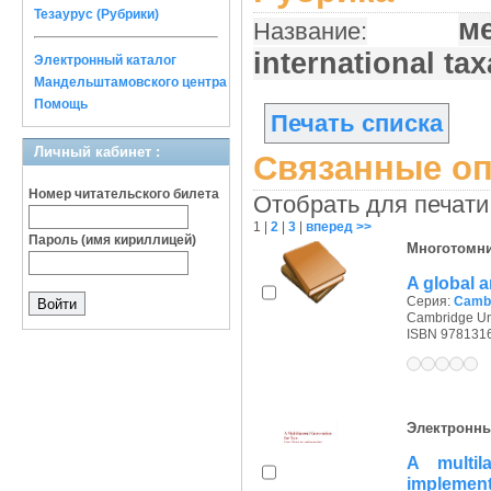
Тезаурус (Рубрики)
м
Название:
international ta
Электронный каталог
Мандельштамовского центра
Помощь
Печать списка
Личный кабинет :
Связанные оп
Номер читательского билета
Отобрать для печати
1
|
2
|
3
|
вперед >>
Пароль (имя кириллицей)
Многотомн
A global a
Серия:
Cambr
Cambridge Uni
ISBN 978131
Электронны
A multil
implement