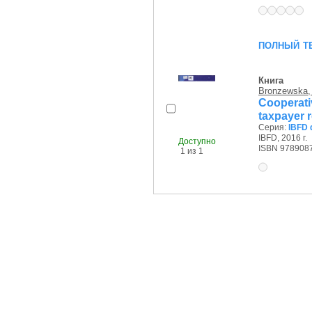
полный т
Книга
Bronzewska,
Cooperat
taxpayer r
Серия:
IBFD 
IBFD, 2016 г.
Доступно
ISBN 978908
1 из 1