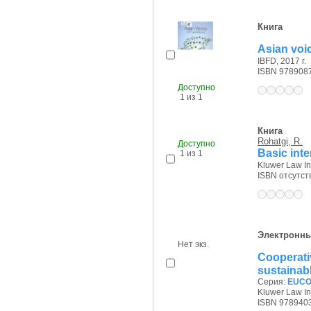
Книга
Asian voi
IBFD, 2017 г.
ISBN 978908
Доступно
1 из 1
Книга
Rohatgi, R.
Доступно
Basic inte
1 из 1
Kluwer Law Int
ISBN отсутст
Электронны
Нет экз.
Cooperat
sustainab
Серия:
EUCOT
Kluwer Law Int
ISBN 978940