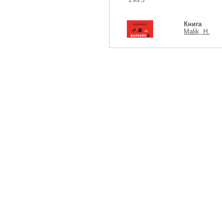
1 из 5
Книга
Malik, H.
Доступно
1 из 1