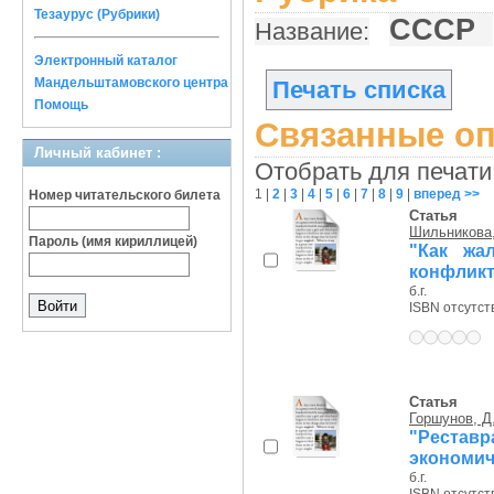
Тезаурус (Рубрики)
СССР
Название:
Электронный каталог
Мандельштамовского центра
Печать списка
Помощь
Связанные оп
Личный кабинет :
Отобрать для печати
1
|
2
|
3
|
4
|
5
|
6
|
7
|
8
|
9
|
вперед >>
Номер читательского билета
Статья
Шильникова,
Пароль (имя кириллицей)
"Как жа
конфликт
б.г.
ISBN отсутст
Статья
Горшунов, Д.
"Рестав
экономич
б.г.