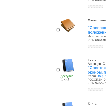
ISBN отсутст
Многотомн
"Соверш
положении
Ин-т рос. ист
ISBN отсутст
Книга
Афонцев, С.
"Советск
эконом. 
Доступно
Серия:
Сер. 
1 из 2
РОССПЭН, 20
ISBN 978-5-8
Книга