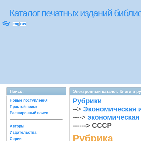
Каталог печатных изданий библ
👓
eng
|
rus
Поиск :
Электронный каталог: Книги в р
Рубрики
Новые поступления
Простой поиск
-->
Экономическая 
Расширенный поиск
---->
экономическая
------> СССР
Авторы
Издательства
Рубрика
Серии