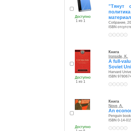
"Тянут 
политика
Доступно
материа
1 из 1
Собрание, 20
ISBN отсутст
Книга
Ironside, K.
A full-val
Soviet Un
Harvard Univer
ISBN 978067
Доступно
1 из 1
Книга
Nove, A.
An econom
Penguin books
ISBN 0-14-01
Доступно