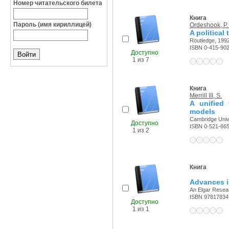
Номер читательского билета
Книга
Пароль (имя кириллицей)
Ordeshook, P.
A political
Routledge, 1992
ISBN 0-415-90
Доступно
1 из 7
Книга
Merrill III, S.
A unified 
models
Cambridge Unive
Доступно
ISBN 0-521-66
1 из 2
Книга
Advances i
An Elgar Resear
ISBN 97817834
Доступно
1 из 1