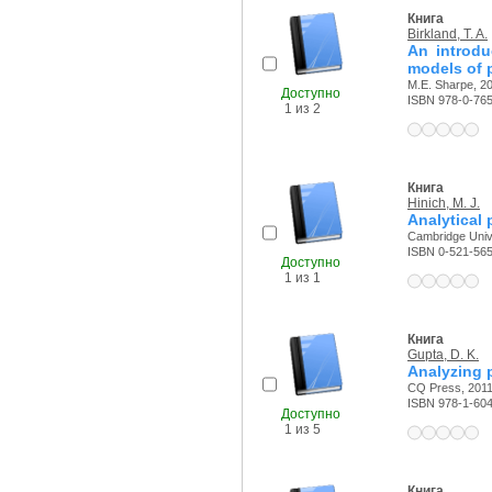
Книга
Birkland, T. A.
An introdu
models of 
M.E. Sharpe, 20
Доступно
ISBN 978-0-76
1 из 2
Книга
Hinich, M. J.
Analytical 
Cambridge Unive
ISBN 0-521-56
Доступно
1 из 1
Книга
Gupta, D. K.
Analyzing 
CQ Press, 2011 
ISBN 978-1-60
Доступно
1 из 5
Книга