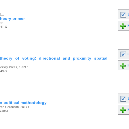
 C.
З
 theory primer
 г.
Н
241-X
З
theory of voting: directional and proximity spatial
Н
rsity Press, 1999 г.
549-3
З
n political methodology
ch Collection, 2017 г.
Н
74851