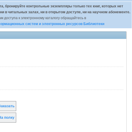
а, бронируйте контрольные экземпляры только тех книг, которых нет
 ни в читальных залах, ни в открытом доступе, ни на научном абонементе.
м доступа к электронному каталогу обращайтесь в
ормационных систем и электронных ресурсов Библиотеки
аказать
а полку