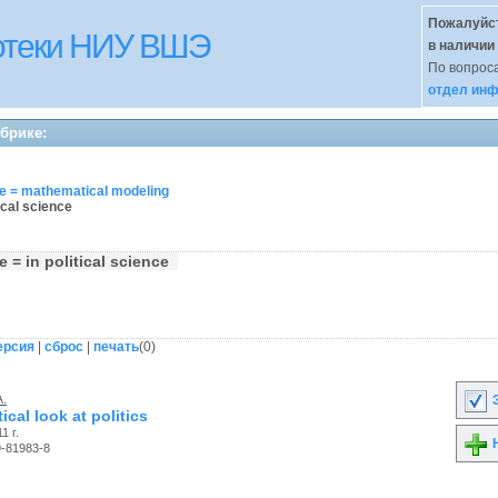
Пожалуйст
иотеки НИУ ВШЭ
в наличии
По вопроса
отдел инф
убрике:
 = mathematical modeling
ical science
 = in political science
ерсия
|
сброс
|
печать
(
0
)
A.
З
cal look at politics
1 г.
Н
9-81983-8