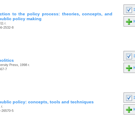
З
ction to the policy process: theories, concepts, and
public policy making
Н
11 г.
56-2532-8
З
politics
rsity Press, 1998 г.
Н
567-7
З
public policy: concepts, tools and techniques
г.
Н
4-26570-5