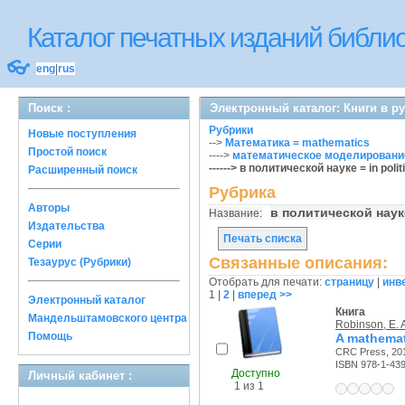
Каталог печатных изданий библ
👓
eng
|
rus
Поиск :
Электронный каталог: Книги в р
Рубрики
Новые поступления
-->
Математика = mathematics
Простой поиск
---->
математическое моделирование
------> в политической науке = in polit
Расширенный поиск
Рубрика
Авторы
в политической науке
Название:
Издательства
Печать списка
Серии
Связанные описания:
Тезаурус (Рубрики)
Отобрать для печати:
страницу
|
инв
1
|
2
|
вперед >>
Электронный каталог
Книга
Мандельштамовского центра
Robinson, E. 
Помощь
A mathemati
CRC Press, 201
ISBN 978-1-43
Доступно
Личный кабинет :
1 из 1