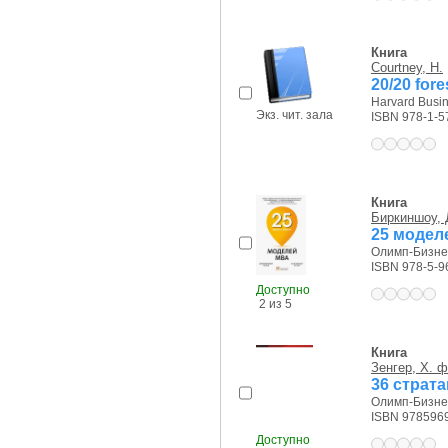
Книга
Courtney, H.
20/20 fore
Harvard Busin
Экз. чит. зала
ISBN 978-1-5
Книга
Биркиншоу, 
25 модел
Олимп-Бизнес
ISBN 978-5-9
Доступно
2 из 5
Книга
Зенгер, Х. 
36 страт
Олимп-Бизнес
ISBN 978596
Доступно