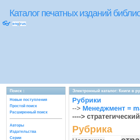
Каталог печатных изданий библ
👓
eng
|
rus
Поиск :
Электронный каталог: Книги в р
Рубрики
Новые поступления
Простой поиск
-->
Менеджмент = m
Расширенный поиск
----> стратегически
Авторы
Рубрика
Издательства
Серии