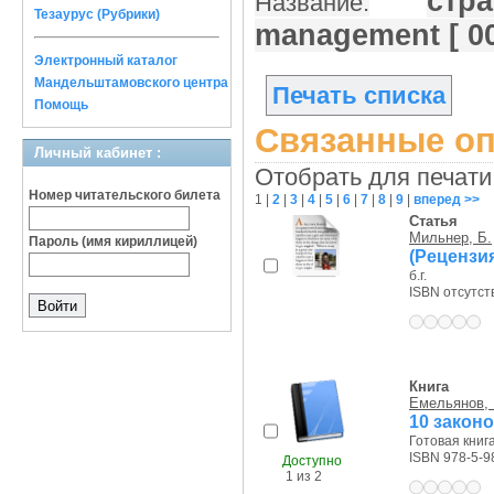
стра
Название:
Тезаурус (Рубрики)
management [ 0
Электронный каталог
Мандельштамовского центра
Печать списка
Помощь
Связанные оп
Личный кабинет :
Отобрать для печати
Номер читательского билета
1
|
2
|
3
|
4
|
5
|
6
|
7
|
8
|
9
|
вперед >>
Статья
Мильнер, Б.
Пароль (имя кириллицей)
(Рецензи
б.г.
ISBN отсутст
Книга
Емельянов, 
10 законо
Готовая книга,
ISBN 978-5-9
Доступно
1 из 2