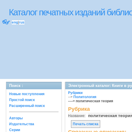
Каталог печатных изданий библ
👓
eng
|
rus
Поиск :
Электронный каталог: Книги в р
Рубрики
Новые поступления
-->
Политология
Простой поиск
----> политическая теория
Расширенный поиск
Рубрика
политическая теор
Название:
Авторы
Издательства
Печать списка
Серии