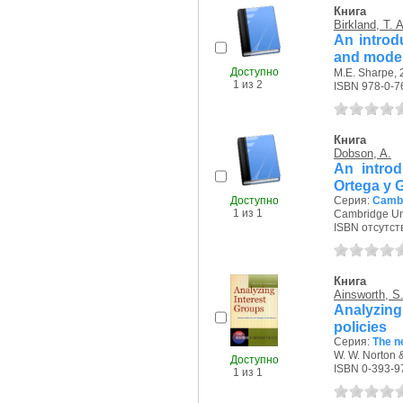
Книга
Birkland, T. A
An introd
and model
Доступно
M.E. Sharpe, 2
1 из 2
ISBN 978-0-7
Книга
Dobson, A.
An introd
Ortega y 
Доступно
Серия:
Cambr
1 из 1
Cambridge Uni
ISBN отсутст
Книга
Ainsworth, S
Analyzing
policies
Серия:
The ne
W. W. Norton 
Доступно
ISBN 0-393-9
1 из 1