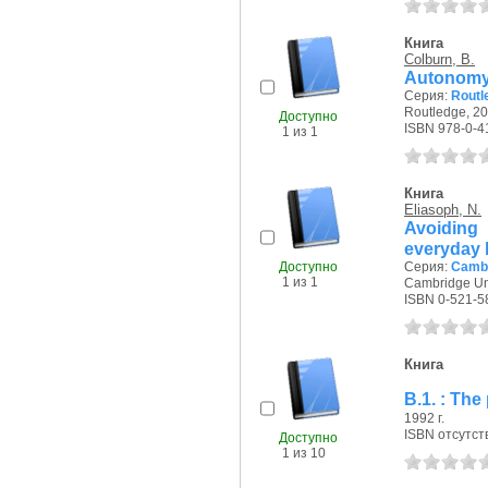
Книга
Colburn, B.
Autonomy 
Серия:
Routl
Routledge, 20
Доступно
ISBN 978-0-4
1 из 1
Книга
Eliasoph, N.
Avoiding
everyday l
Доступно
Серия:
Cambr
1 из 1
Cambridge Uni
ISBN 0-521-5
Книга
B.1. : The
1992 г.
ISBN отсутст
Доступно
1 из 10