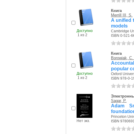
Книга
Merrill III, S.
A unified 
models
Доступно
Cambridge Uni
1 из 2
ISBN 0-521-6
Книга
Borowiak, C.
Accountab
popular c
Доступно
Oxford Univers
1 из 2
ISBN 978-0-1
Электронны
Sagar, P.
Adam Smi
foundatio
Princeton Univ
Нет экз.
ISBN 978069