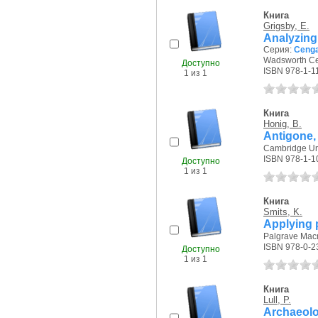
Книга
Grigsby, E.
Analyzing 
Серия:
Cenga
Wadsworth Ce
Доступно
ISBN 978-1-1
1 из 1
Книга
Honig, B.
Antigone,
Cambridge Uni
ISBN 978-1-1
Доступно
1 из 1
Книга
Smits, K.
Applying p
Palgrave Macm
ISBN 978-0-2
Доступно
1 из 1
Книга
Lull, P.
Archaeolog