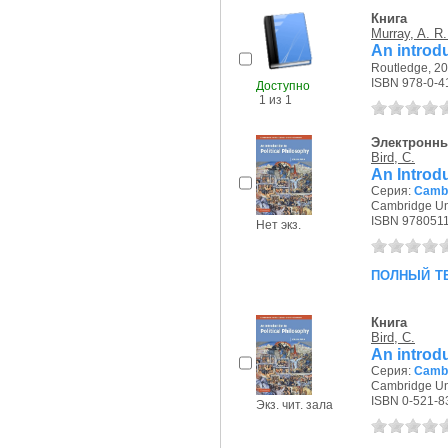
Книга
Murray, A. R
An introdu
Routledge, 20
ISBN 978-0-4
Доступно
1 из 1
Электронны
Bird, C.
An Introdu
Серия:
Cambr
Cambridge Uni
ISBN 978051
Нет экз.
полный т
Книга
Bird, C.
An introdu
Серия:
Cambr
Cambridge Uni
ISBN 0-521-8
Экз. чит. зала