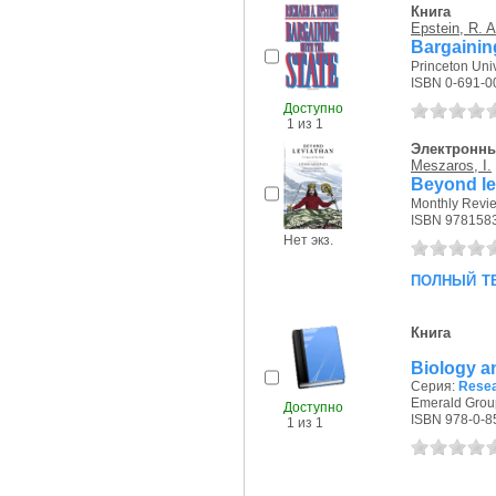
Книга
Epstein, R. A
Bargaining
Princeton Univ
ISBN 0-691-0
Доступно
1 из 1
Электронны
Meszaros, I.
Beyond lev
Monthly Revie
ISBN 978158
Нет экз.
полный т
Книга
Biology an
Серия:
Resear
Emerald Group
Доступно
ISBN 978-0-8
1 из 1