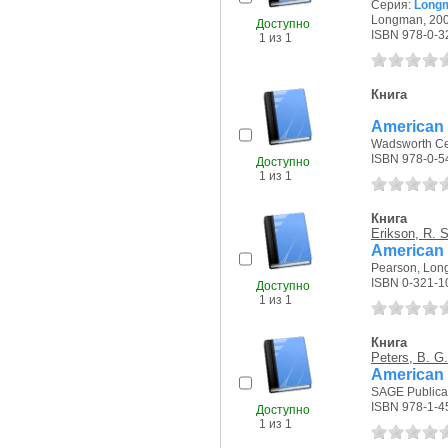
Серия:
Longm
Longman, 200
Доступно
ISBN 978-0-3
1 из 1
Книга
American f
Wadsworth Ce
ISBN 978-0-5
Доступно
1 из 1
Книга
Erikson, R. S
American p
Pearson, Long
ISBN 0-321-1
Доступно
1 из 1
Книга
Peters, B. G.
American 
SAGE Publicat
ISBN 978-1-4
Доступно
1 из 1