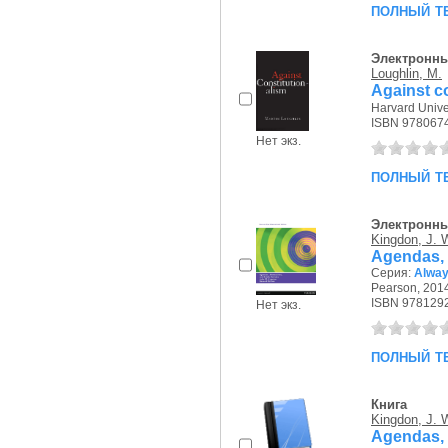
полный т
Электронны
Loughlin, M.
Against c
Harvard Univer
ISBN 978067
Нет экз.
полный т
Электронны
Kingdon, J. 
Agendas, a
Серия:
Alway
Pearson, 2014
ISBN 978129
Нет экз.
полный т
Книга
Kingdon, J. 
Agendas, a