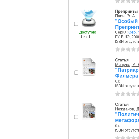
Препринты
Паин, Э. А.
"Особый
Препринт
Доступно
Серия:
Сер. 
1 из 1
ГУ-ВШЭ, 2008
ISBN отсутст
Статья
Мишура, А. 
"Патриа
Филмера
б.г.
ISBN отсутст
Статья
Нежданов, Д
"Полити
метафора
б.г.
ISBN отсутст