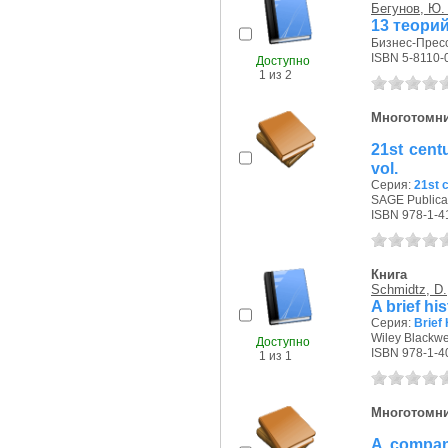
Бегунов, Ю.
13 теори
Бизнес-Пресса
ISBN 5-8110-
Доступно
1 из 2
Многотомн
21st cent
vol.
Серия:
21st 
SAGE Publicat
ISBN 978-1-4
Книга
Schmidtz, D.
A brief his
Серия:
Brief 
Wiley Blackwel
Доступно
ISBN 978-1-4
1 из 1
Многотомн
A compani