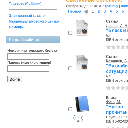
Связанные описания:
Тезаурус (Рубрики)
Отобрать для печати:
страницу
|
инв
Первая
1
2
3
4
5
6
Электронный каталог
Статья
Мандельштамовского центра
Левяш, И. Я
Помощь
"Блеск и
б.г.
Личный кабинет :
ISBN отсутст
Номер читательского билета
Статья
Казанцев, А.
Пароль (имя кириллицей)
"Ваххаби
ситуации
б.г.
ISBN отсутст
Книга
Фуко, М.
"Нужно
прочитан
Доступно
Наука, 2005 г.
1 из 8
ISBN 5-02-02