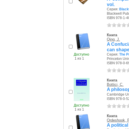
vol.
Серия:
Black
Blackwell Publ
ISBN 978-1-4
Книга
Qing, J.
A Confuci
can shape 
Доступно
Серия:
The P
1 из 1
Princeton Univ
ISBN 978-0-6
Книга
Bottici, C.
A philosop
Cambridge Uni
ISBN 978-0-5
Доступно
1 из 1
Книга
Ordeshook, P
A politica