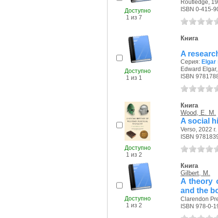
Routledge, 19
ISBN 0-415-9
Доступно
1 из 7
Книга
A researc
Серия:
Elgar
Edward Elgar,
Доступно
ISBN 978178
1 из 1
Книга
Wood, E. M.
A social h
Verso, 2022 г.
ISBN 978183
Доступно
1 из 2
Книга
Gilbert, M.
A theory 
and the b
Доступно
Clarendon Pre
1 из 2
ISBN 978-0-1