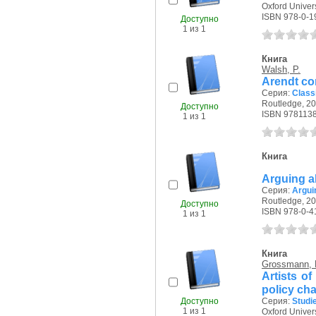
Oxford Univers
ISBN 978-0-1
Доступно
1 из 1
Книга
Walsh, P.
Arendt con
Серия:
Class
Routledge, 20
Доступно
ISBN 978113
1 из 1
Книга
Arguing a
Серия:
Argui
Routledge, 20
Доступно
ISBN 978-0-4
1 из 1
Книга
Grossmann, 
Artists o
policy ch
Доступно
Серия:
Studi
1 из 1
Oxford Univers