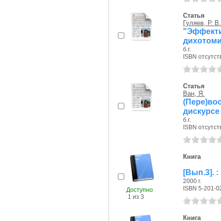
Статья
Гуляев, Р. В.
"Эффект
дихотоми
б.г.
ISBN отсутст
Статья
Ван, Я.
(Пере)во
дискурсе 
б.г.
ISBN отсутст
Книга
[Вып.3]. 
2000 г.
ISBN 5-201-0
Доступно
1 из 3
Книга