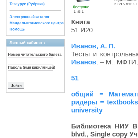
Тезаурус (Рубрики)
ISBN 5-89155-
Доступно
1 из 1
Электронный каталог
Книга
Мандельштамовского центра
51 И20
Помощь
Личный кабинет :
Иванов, А. П.
Тесты и контрольны
Номер читательского билета
Иванов
. – М.: МФТИ,
Пароль (имя кириллицей)
51
общий = Математи
ридеры = textbooks,
university
Библиотека НИУ ВШ
blvd., Single copy 