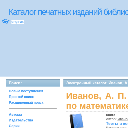
Каталог печатных изданий библ
👓
eng
|
rus
Поиск :
Электронный каталог: Иванов, А
Новые поступления
Иванов, А. П
Простой поиск
Расширенный поиск
по математик
Авторы
Книга
Автор:
Иванов
Издательства
Тесты и к
Серии
Издательство: