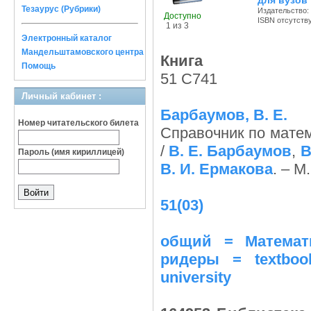
для вузов
Тезаурус (Рубрики)
Издательство:
Доступно
ISBN отсутств
1 из 3
Электронный каталог
Мандельштамовского центра
Книга
Помощь
51 С741
Личный кабинет :
Барбаумов, В. Е.
Номер читательского билета
Справочник по матем
/
В. Е. Барбаумов
,
В
Пароль (имя кириллицей)
В. И. Ермакова
. – М
51(03)
общий = Математи
ридеры = textbook
university