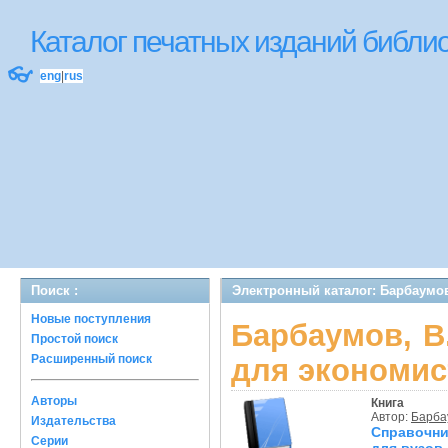
Каталог печатных изданий библ
👓
eng
|
rus
Поиск :
Электронный каталог: Барбаумов
Новые поступления
Барбаумов, В
Простой поиск
Расширенный поиск
для экономис
Авторы
Книга
Автор:
Барбау
Издательства
Справочни
Серии