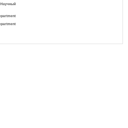
t Научный
epartment
epartment