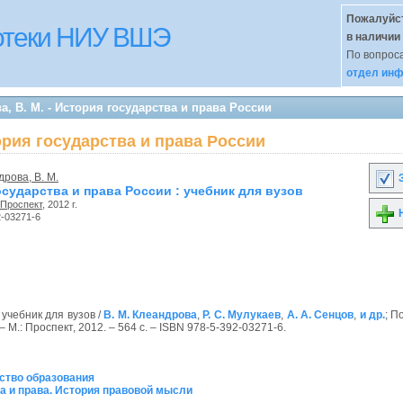
Пожалуйст
иотеки НИУ ВШЭ
в наличии
По вопроса
отдел инф
, В. М. - История государства и права России
тория государства и права России
рова, В. М.
З
сударства и права России : учебник для вузов
Проспект
, 2012 г.
Н
2-03271-6
 учебник для вузов /
В. М. Клеандрова
,
Р. С. Мулукаев
,
А. А. Сенцов
,
и др.
; П
. – М.: Проспект, 2012. – 564 с. – ISBN 978-5-392-03271-6.
рство образования
ва и права. История правовой мысли