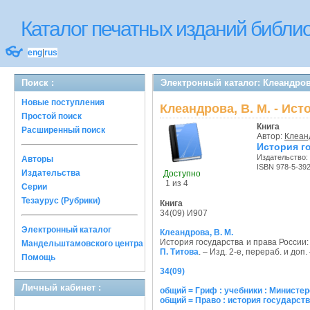
Каталог печатных изданий библ
👓
eng
|
rus
Поиск :
Электронный каталог: Клеандрова
Новые поступления
Клеандрова, В. М. - Ис
Простой поиск
Книга
Расширенный поиск
Автор:
Клеанд
История го
Издательство:
Авторы
ISBN 978-5-39
Издательства
Доступно
1 из 4
Серии
Тезаурус (Рубрики)
Книга
34(09) И907
Электронный каталог
Клеандрова, В. М.
История государства и права России:
Мандельштамовского центра
П. Титова
. – Изд. 2-е, перераб. и доп
Помощь
34(09)
Личный кабинет :
общий = Гриф : учебники : Министе
общий = Право : история государст