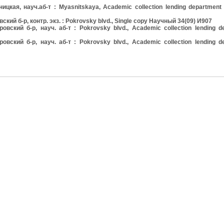
кая, науч.аб-т : Myasnitskaya, Academic collection lending departmen
й б-р, контр. экз. : Pokrovsky blvd., Single copy Научный 34(09) И907
кий б-р, науч. аб-т : Pokrovsky blvd., Academic collection lending d
кий б-р, науч. аб-т : Pokrovsky blvd., Academic collection lending d