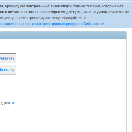
а, бронируйте контрольные экземпляры только тех книг, которых нет
 ни в читальных залах, ни в открытом доступе, ни на научном абонементе.
м доступа к электронному каталогу обращайтесь в
ормационных систем и электронных ресурсов Библиотеки
аказать
а полку
од ред.
Ю.